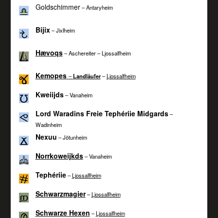
Goldschimmer
– Antaryheim
Bijix
– Jixlheim
Hævoqs
– Aschereiter – Ljossalfheim
Kemopes
–
Landläufer
–
Ljossalfheim
Kweiijds
– Vanaheim
Lord Waradins Freie Tephériie Midgards
–
Wadinheim
Nexuu
– Jötunheim
Norrkoweijkds
– Vanaheim
Tephériie
–
Ljossalfheim
Schwarzmagier
–
Ljossalfheim
Schwarze Hexen
–
Ljossalfheim