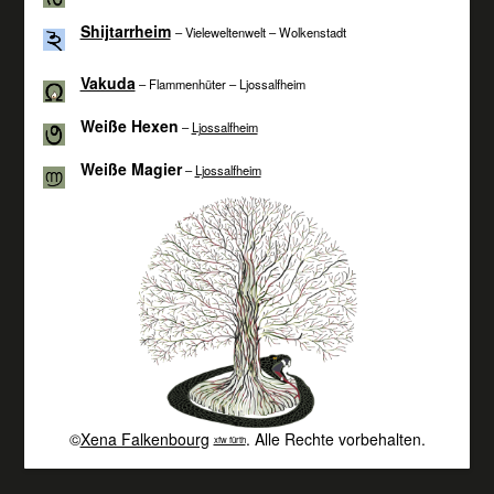
Shijtarrheim
– Vieleweltenwelt – Wolkenstadt
Vakuda
– Flammenhüter – Ljossalfheim
Weiße Hexen
–
Ljossalfheim
Weiße Magier
–
Ljossalfheim
©
Xena Falkenbourg
. Alle Rechte vorbehalten.
xfw fürth