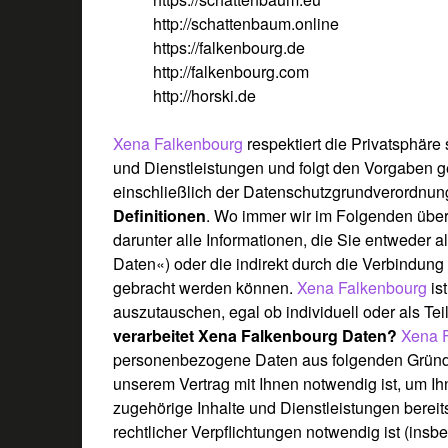
http://schattenbaum.online
https://falkenbourg.de
http://falkenbourg.com
http://horski.de
Xena Falkenbourg
respektiert die Privatsphär
und Dienstleistungen und folgt den Vorgaben ge
einschließlich der Datenschutzgrundverordn
Definitionen
. Wo immer wir im Folgenden übe
darunter alle Informationen, die Sie entweder al
Daten«) oder die indirekt durch die Verbindung 
gebracht werden können.
Xena Falkenbourg
is
auszutauschen, egal ob individuell oder als T
verarbeitet
Xena Falkenbourg
Daten?
Xena 
personenbezogene Daten aus folgenden Grün
unserem Vertrag mit Ihnen notwendig ist, um Ih
zugehörige Inhalte und Dienstleistungen bereit
rechtlicher Verpflichtungen notwendig ist (ins