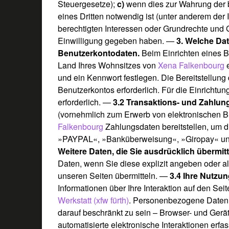
Steuergesetze);
c)
wenn dies zur Wahrung der b
eines Dritten notwendig ist (unter anderem der 
berechtigten Interessen oder Grundrechte und 
Einwilligung gegeben haben. —
3. Welche Da
Benutzerkontodaten.
Beim Einrichten eines B
Land Ihres Wohnsitzes von
Xena Falkenbourg
e
und ein Kennwort festlegen. Die Bereitstellung d
Benutzerkontos erforderlich. Für die Einrichtun
erforderlich. —
3.2 Transaktions- und Zahlun
(vornehmlich zum Erwerb von elektronischen 
Falkenbourg
Zahlungsdaten bereitstellen, um d
»
PAYPAL
«, »
Banküberweisung
«, »
Giropay
« u
Weitere Daten, die Sie ausdrücklich übermit
Daten, wenn Sie diese explizit angeben oder a
unseren Seiten übermitteln.
—
3.4 Ihre Nutzu
Informationen über Ihre Interaktion auf den Sei
Werkstatt (xfw fürth)
. Personenbezogene Daten,
darauf beschränkt zu sein – Browser- und Gerät
automatisierte elektronische Interaktionen e