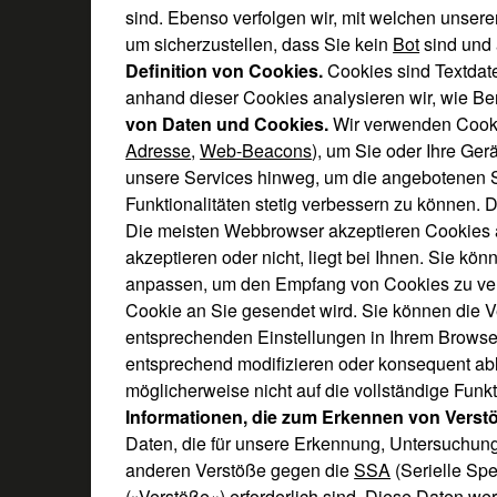
sind. Ebenso verfolgen wir, mit welchen unser
um sicherzustellen, dass Sie kein
Bot
sind und 
Definition von Cookies.
Cookies sind Textdat
anhand dieser Cookies analysieren wir, wie B
von Daten und Cookies.
Wir verwenden Cook
Adresse
,
Web-Beacons
), um Sie oder Ihre Ger
unsere Services hinweg, um die angebotenen S
Funktionalitäten stetig verbessern zu können. 
Die meisten Webbrowser akzeptieren Cookies a
akzeptieren oder nicht, liegt bei Ihnen. Sie k
anpassen, um den Empfang von Cookies zu verh
Cookie an Sie gesendet wird. Sie können die 
entsprechenden Einstellungen in Ihrem Brows
entsprechend modifizieren oder konsequent ab
möglicherweise nicht auf die vollständige Funk
Informationen, die zum Erkennen von Verstö
Daten, die für unsere Erkennung, Untersuchun
anderen Verstöße gegen die
SSA
(Serielle Spe
(»Verstöße«) erforderlich sind. Diese Daten 