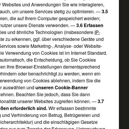
er Websites und Anwendungen Sie wie interagieren,
auch, um unsere Services stetig zu optimieren. —
3.5
eien, die auf Ihrem Computer gespeichert werden;
enutzer unsere Dienste verwenden. —
3.6 Erfassen
ies und ähnliche Technologien (insbesondere
IP-
äte zu erkennen, ggf. über verschiedene Geräte und
ervices sowie Marketing-, Analyse- oder Website-
Die Verwendung von Cookies ist im Internet Standard.
utomatisch, die Entscheidung, ob Sie Cookies
önnen Ihre Browser-Einstellungen dementsprechend
indern oder benachrichtigt zu werden, wenn ein
Verwendung von Cookies ablehnen, indem Sie die
er auswählen und
unseren Cookie-Banner
lehnen. Beachten Sie jedoch, dass Sie dann
tionalität unserer Websites zugreifen können. —
3.7
ßen erforderlich sind.
Wir erfassen bestimmte
g und Verhinderung von Betrug, Betrügereien und
icherarchitektur) und die einschlägigen Gesetze
werden nur zum Zwecke der Erkennung, Untersuchung,