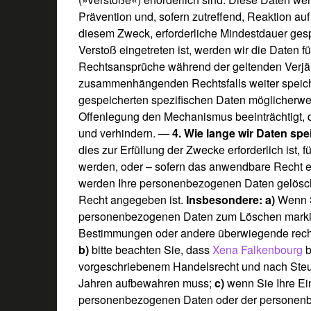
Prävention und, sofern zutreffend, Reaktion au
diesem Zweck, erforderliche Mindestdauer gesp
Verstoß eingetreten ist, werden wir die Daten 
Rechtsansprüche während der geltenden Verjähr
zusammenhängenden Rechtsfalls weiter speiche
gespeicherten spezifischen Daten möglicherwe
Offenlegung den Mechanismus beeinträchtigt, 
und verhindern.
—
4. Wie lange wir Daten spe
dies zur Erfüllung der Zwecke erforderlich ist, 
werden, oder – sofern das anwendbare Recht e
werden Ihre personenbezogenen Daten gelöscht,
Recht angegeben ist.
Insbesondere: a)
Wenn S
personenbezogenen Daten zum Löschen markier
Bestimmungen oder andere überwiegende rech
b)
bitte beachten Sie, dass
Xena Falkenbourg
b
vorgeschriebenem Handelsrecht und nach Steuer
Jahren aufbewahren muss;
c)
wenn Sie Ihre Ein
personenbezogenen Daten oder der personenbe