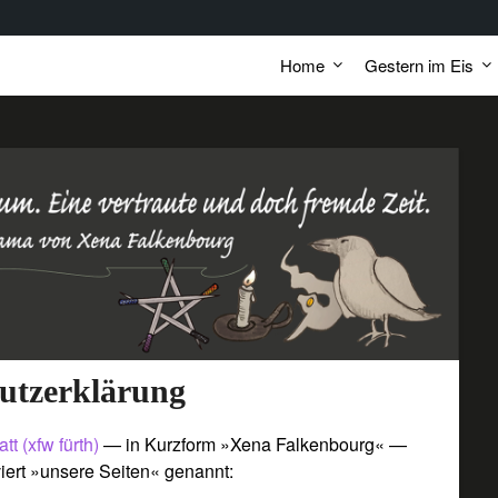
Home
Gestern im Eis
utzerklärung
 (xfw fürth)
— in Kurzform »Xena Falkenbourg« —
viert »unsere Seiten« genannt: