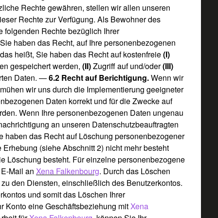
liche Rechte gewähren, stellen wir allen unseren
ieser Rechte zur Verfügung. Als Bewohner des
 folgenden Rechte bezüglich Ihrer
:
Sie haben das Recht, auf Ihre personenbezogenen
; das heißt, Sie haben das Recht auf kostenfreie
(I)
ten gespeichert werden,
(II)
Zugriff auf und/oder
(III)
rten Daten. —
6.2 Recht auf Berichtigung.
Wenn wir
mühen wir uns durch die Implementierung geeigneter
nbezogenen Daten korrekt und für die Zwecke auf
 wurden. Wenn Ihre personenbezogenen Daten ungenau
enachrichtigung an unseren Datenschutzbeauftragten
e haben das Recht auf Löschung personenbezogener
e Erhebung (siehe Abschnitt 2) nicht mehr besteht
 die Löschung besteht. Für einzelne personenbezogene
 E-Mail an
Xena Falkenbourg
. Durch das Löschen
 zu den Diensten, einschließlich des Benutzerkontos.
erkontos und somit das Löschen Ihrer
hr Konto eine Geschäftsbeziehung mit
Xena
rbeit für
Xena Falkenbourg
, können Sie Ihr