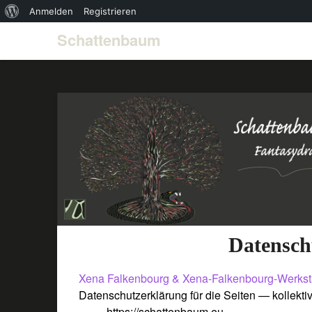
Über
Anmelden
Registrieren
WordPress
Schattenbaum
Datensch
Xena Falkenbourg & Xena-Falkenbourg-Werkstatt
Datenschutzerklärung für die Seiten — kollekti
https://schattenbaum.eu