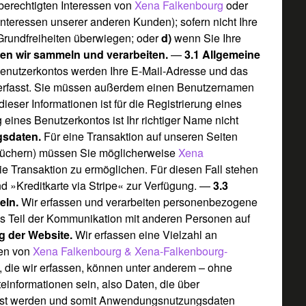
erechtigten Interessen von
Xena Falkenbourg
oder
Interessen unserer anderen Kunden); sofern nicht Ihre
Grundfreiheiten überwiegen; oder
d)
wenn Sie Ihre
ten wir sammeln und verarbeiten.
—
3.1 Allgemeine
enutzerkontos werden Ihre E-Mail-Adresse und das
rfasst. Sie müssen außerdem einen Benutzernamen
ieser Informationen ist für die Registrierung eines
g eines Benutzerkontos ist Ihr richtiger Name nicht
gsdaten.
Für eine Transaktion auf unseren Seiten
Büchern) müssen Sie möglicherweise
Xena
ie Transaktion zu ermöglichen. Für diesen Fall stehen
nd »
Kreditkarte via Stripe
« zur Verfügung. —
3.3
teln.
Wir erfassen und verarbeiten personenbezogene
ls Teil der Kommunikation mit anderen Personen auf
ng der Website.
Wir erfassen eine Vielzahl an
ten von
Xena Falkenbourg & Xena-Falkenbourg-
 die wir erfassen, können unter anderem – ohne
einformationen sein, also Daten, die über
rfasst werden und somit Anwendungsnutzungsdaten