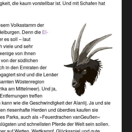
gkeit, die kaum vorstellbar ist. Und mit Schafen hat
diesem Volksstamm der
elburgen. Denn die
El-
r es soll – laut
h viele und sehr
 wenige von ihnen
 von der südlichen
ch in den Emiraten der
ngagiert sind und die Lenäer
samten Wüstenregion
ka am Mittelmeer). Und ja,
Entfernungen treffen
kann wie die Geschwindigkeit der Alaniij. Ja und sie
ten riesenhafte Herden und überdies kaufen sie
e des Parks, auch als »Feuerdrachen vanGeußen«
ügsten und schnellsten Pferde der Welt sein sollen.
r auf Wetten, Wettkampf, Glücksspiel und gute