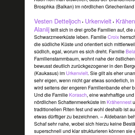
Brosphka (Balkan) im nördlichen Griechenlan
Vesten Detteljoch
Urkenvielt
Krähen
•
•
Alaniij
teilt sich in drei große Familien auf, di
Schwarzmeerküste leben. Familie
Croix
herrsc
die südliche Küste und orientiert sich mittlerwe
südlich, egal, worum es sich dreht. Familie
Bela
Familienstammbaum, wohnt nahe der östlichen 
bewusst deutlich zurückgezogener in den Berg
(Kaukasus) im
Urkenvielt
. Sie gilt als eher un
sehr eigen, wenn nicht gar etwas sonderlich, i
wird seitens der engeren Familienbande eher b
Und die Familie
Korasch
, eine wahrhaftige und 
nördlichen Schattenmeerküste im
Krähennest
u
traditionellen Riten fest und wohl deshalb ist 
etwas dürftiger zu bezeichnen. – Aldebaran be
Schaf sehr nahe, wobei sich hierzu keine Bestä
superschnell und klar strukturieren können si