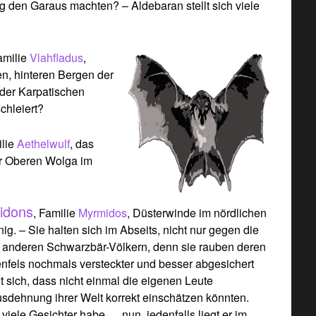
ig den Garaus machten? – Aldebaran stellt sich viele
amilie
Vlahfladus
,
n, hinteren Bergen der
der Karpatischen
chleiert?
ilie
Aethelwulf
, das
er Oberen Wolga im
idons
, Familie
Myrmidos
, Düsterwinde im nördlichen
nig. – Sie halten sich im Abseits, nicht nur gegen die
anderen Schwarzbär-Völkern, denn sie rauben deren
nfels nochmals versteckter und besser abgesichert
 sich, dass nicht einmal die eigenen Leute
dehnung ihrer Welt korrekt einschätzen könnten.
viele Gesichter habe … nun, jedenfalls liegt er im