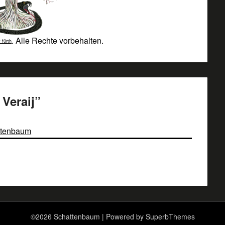
. Alle Rechte vorbehalten.
 fürth
Veraij
”
attenbaum
©2026 Schattenbaum
| Powered by
SuperbThemes