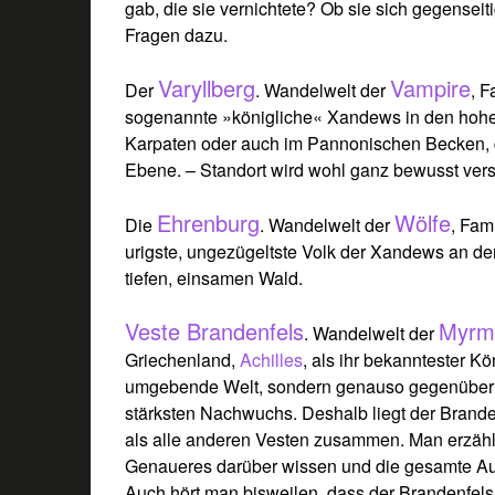
gab, die sie vernichtete? Ob sie sich gegenseit
Fragen dazu.
Varyllberg
Vampire
Der
. Wandelwelt der
, F
sogenannte »königliche« Xandews in den hohe
Karpaten oder auch im Pannonischen Becken, 
Ebene. – Standort wird wohl ganz bewusst vers
Ehrenburg
Wölfe
Die
. Wandelwelt der
, Fam
urigste, ungezügeltste Volk der Xandews an d
tiefen, einsamen Wald.
Veste Brandenfels
Myrm
. Wandelwelt der
Griechenland,
Achilles
, als ihr bekanntester Kö
umgebende Welt, sondern genauso gegenüber 
stärksten Nachwuchs. Deshalb liegt der Brande
als alle anderen Vesten zusammen. Man erzählt
Genaueres darüber wissen und die gesamte Aus
Auch hört man bisweilen, dass der Brandenfels 