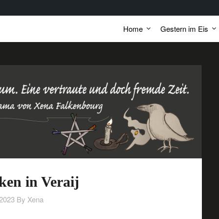
Home
Gestern im Eis
en in Veraij
/2023
By Xena