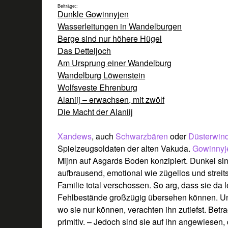
Beiträge::
Dunkle Gowinnyjen
Wasserleitungen in Wandelburgen
Berge sind nur höhere Hügel
Das Detteljoch
Am Ursprung einer Wandelburg
Wandelburg Löwenstein
Wolfsveste Ehrenburg
Alaniij – erwachsen, mit zwölf
Die Macht der Alaniij
Xandews
, auch
Schwarzbären
oder
Düsterwin
Spielzeugsoldaten der alten Vakuda.
Gowinny
Mijnn auf Asgards Boden konzipiert. Dunkel si
aufbrausend, emotional wie zügellos und streit
Familie total verschossen. So arg, dass sie da l
Fehlbestände großzügig übersehen können. Un
wo sie nur können, verachten ihn zutiefst. Bet
primitiv. – Jedoch sind sie auf ihn angewiesen,