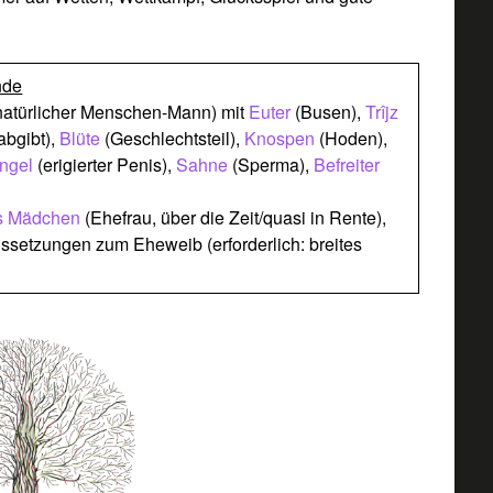
nde
natürlicher Menschen-Mann) mit
Euter
(Busen),
Trîjz
abgibt),
Blüte
(Geschlechtsteil),
Knospen
(Hoden),
ängel
(erigierter Penis),
Sahne
(Sperma),
Befreiter
es Mädchen
(Ehefrau, über die Zeit/quasi in Rente),
raussetzungen zum Eheweib (erforderlich: breites