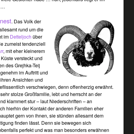
d …
nest
. Das Volk der
e allesamt rund um die
ht im
Detteljoch
über
ile zumeist tendenziell
rr
, mit eher kleinerem
Küste versteckt und
en des Grejhka-Teij
angenehm im Auftritt und
n ihren Ansichten und
eflissentlich verschwiegen, denn offenherzig erwähnt.
sehr stolze Großfamilie, lebt und herrscht an der
nd klammert stur – laut Niederschriften – an
auch hierhin der Kontakt der anderen Familien eher
hauptet gern von ihnen, sie stünden allesamt dem
tigung finden lässt. Denn sie bewegen sich
e ebenfalls perfekt und was man besonders erwähnen