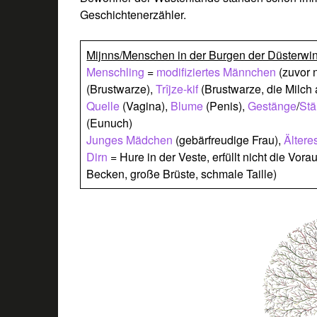
Geschichtenerzähler.
Mijnns/Menschen in der Burgen der Düsterwi
Menschling
=
modifiziertes Männchen
(zuvor 
(Brustwarze),
Trîjze-kif
(Brustwarze, die Milch 
Quelle
(Vagina),
Blume
(Penis),
Gestänge
/
St
(Eunuch)
Junges Mädchen
(gebärfreudige Frau),
Älter
Dirn
= Hure in der Veste, erfüllt nicht die Vo
Becken, große Brüste, schmale Taille)