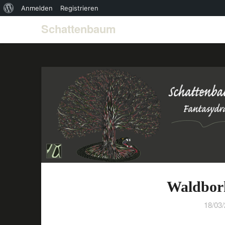
Über
Anmelden
Registrieren
WordPress
Schattenbaum
Waldbork
18/03