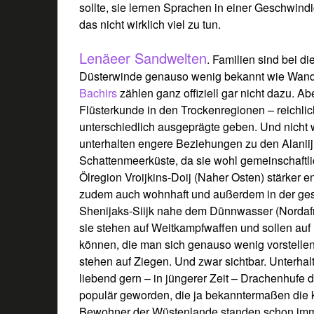
sollte, sie lernen Sprachen in einer Geschwindi
das nicht wirklich viel zu tun.
Lenäeer Sandwelten
. Familien sind bei 
Düsterwinde genauso wenig bekannt wie Wand
Bachirs
zählen ganz offiziell gar nicht dazu. Abe
Flüsterkunde in den Trockenregionen – reichlic
unterschiedlich ausgeprägte geben. Und nicht
unterhalten engere Beziehungen zu den Alaniij
Schattenmeerküste, da sie wohl gemeinschaftli
Ölregion Vroijkins-Doij (Naher Osten) stärker e
zudem auch wohnhaft und außerdem in der ge
Shenijaks-Siijk nahe dem Dünnwasser (Nordafri
sie stehen auf Weitkampfwaffen und sollen auf 
können, die man sich genauso wenig vorstellen 
stehen auf Ziegen. Und zwar sichtbar. Unterhal
liebend gern – in jüngerer Zeit – Drachenhuf
populär geworden, die ja bekanntermaßen die kl
Bewohner der Wüstenlande standen schon imme