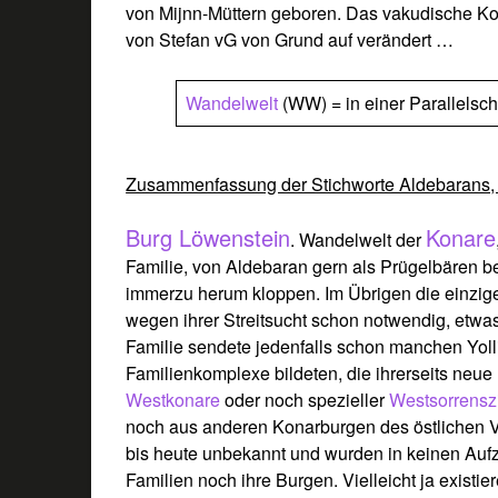
von Mijnn-Müttern geboren. Das vakudische Konz
von Stefan vG von Grund auf verändert …
Wandelwelt
(WW) = in einer Parallelsch
Zusammenfassung der Stichworte Aldebarans, 
Burg Löwenstein
Konare
. Wandelwelt der
Familie, von Aldebaran gern als Prügelbären b
immerzu herum kloppen. Im Übrigen die einzig
wegen ihrer Streitsucht schon notwendig, etw
Familie sendete jedenfalls schon manchen Yol
Familienkomplexe bildeten, die ihrerseits neu
Westkonare
oder noch spezieller
Westsorrensz
noch aus anderen Konarburgen des östlichen Ve
bis heute unbekannt und wurden in keinen Auf
Familien noch ihre Burgen. Vielleicht ja exist