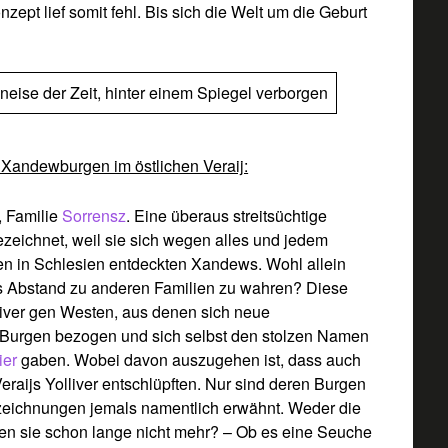
ept lief somit fehl. Bis sich die Welt um die Geburt
neise der Zeit, hinter einem Spiegel verborgen
Xandewburgen im östlichen Veraij:
, Familie
Sorrensz
. Eine überaus streitsüchtige
ezeichnet, weil sie sich wegen alles und jedem
en in Schlesien entdeckten Xandews. Wohl allein
as Abstand zu anderen Familien zu wahren? Diese
liver gen Westen, aus denen sich neue
e Burgen bezogen und sich selbst den stolzen Namen
ier
gaben. Wobei davon auszugehen ist, dass auch
raijs Yolliver entschlüpften. Nur sind deren Burgen
zeichnungen jemals namentlich erwähnt. Weder die
ieren sie schon lange nicht mehr? – Ob es eine Seuche