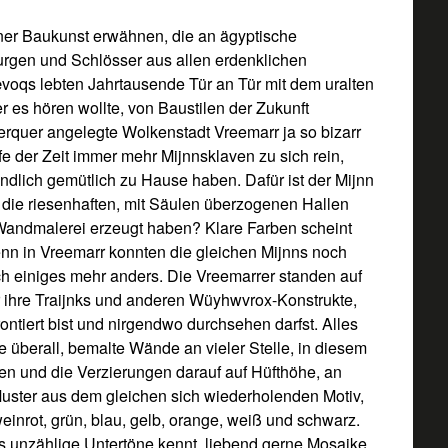
ner Baukunst erwähnen, die an ägyptische
urgen und Schlösser aus allen erdenklichen
oqs lebten Jahrtausende Tür an Tür mit dem uralten
er es hören wollte, von Baustilen der Zukunft
verquer angelegte Wolkenstadt Vreemarr ja so bizarr
e der Zeit immer mehr Mijnnsklaven zu sich rein,
dlich gemütlich zu Hause haben. Dafür ist der Mijnn
r die riesenhaften, mit Säulen überzogenen Hallen
e Wandmalerei erzeugt haben? Klare Farben scheint
nn in Vreemarr konnten die gleichen Mijnns noch
ch einiges mehr anders. Die Vreemarrer standen auf
ber ihre Traijnks und anderen Wüyhwvrox-Konstrukte,
ontiert bist und nirgendwo durchsehen darfst. Alles
fte überall, bemalte Wände an vieler Stelle, in diesem
en und die Verzierungen darauf auf Hüfthöhe, an
uster aus dem gleichen sich wiederholenden Motiv,
weinrot, grün, blau, gelb, orange, weiß und schwarz.
s unzählige Untertöne kennt, liebend gerne Mosaike