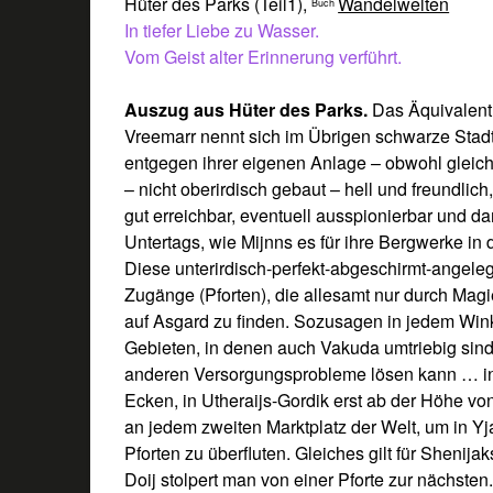
Hüter des Parks (Teil1)
,
Wandelwelten
Buch
In tiefer Liebe zu Wasser.
Vom Geist alter Erinnerung verführt.
Auszug aus Hüter des Parks.
Das Äquivalent
Vreemarr nennt sich im Übrigen schwarze Stadt
entgegen ihrer eigenen Anlage – obwohl gleich
– nicht oberirdisch gebaut – hell und freundlich,
gut erreichbar, eventuell ausspionierbar und da
Untertags, wie Mijnns es für ihre Bergwerke in
Diese unterirdisch-perfekt-abgeschirmt-angeleg
Zugänge (Pforten), die allesamt nur durch Mag
auf Asgard zu finden. Sozusagen in jedem Wink
Gebieten, in denen auch Vakuda umtriebig sind
anderen Versorgungsprobleme lösen kann … in V
Ecken, in Utheraijs-Gordik erst ab der Höhe vo
an jedem zweiten Marktplatz der Welt, um in Y
Pforten zu überfluten. Gleiches gilt für Shenija
Doij stolpert man von einer Pforte zur nächsten