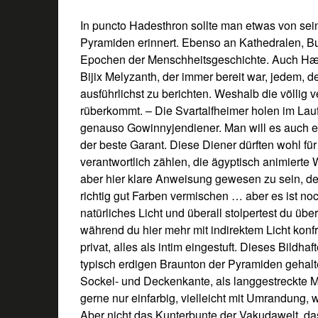
In puncto Hadesthron sollte man etwas von sei
Pyramiden erinnert. Ebenso an Kathedralen, B
Epochen der Menschheitsgeschichte. Auch Hæv
Bijix Melyzanth, der immer bereit war, jedem, d
ausführlichst zu berichten. Weshalb die völlig 
rüberkommt. – Die Svartalfheimer holen im Lauf
genauso Gowinnyjendiener. Man will es auch en
der beste Garant. Diese Diener dürften wohl fü
verantwortlich zählen, die ägyptisch animiert
aber hier klare Anweisung gewesen zu sein, de
richtig gut Farben vermischen … aber es ist no
natürliches Licht und überall stolpertest du ü
während du hier mehr mit indirektem Licht konfr
privat, alles als intim eingestuft. Dieses Bildha
typisch erdigen Braunton der Pyramiden gehalt
Sockel- und Deckenkante, als langgestreckte M
gerne nur einfarbig, vielleicht mit Umrandung, 
Aber nicht das Kunterbunte der Vakudawelt, da