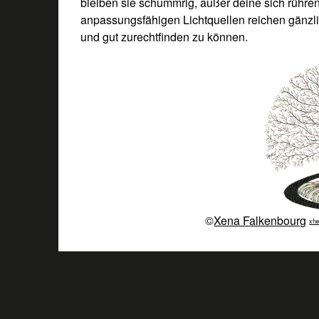
bleiben sie schummrig, außer deine sich rühr
anpassungsfähigen Lichtquellen reichen gänzl
und gut zurechtfinden zu können.
©
Xena Falkenbourg
xfw