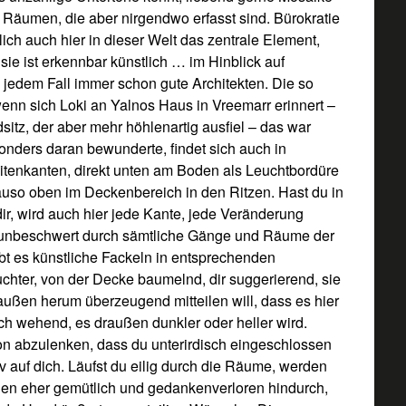
ten Räumen, die aber nirgendwo erfasst sind. Bürokratie
rlich auch hier in dieser Welt das zentrale Element,
sie ist erkennbar künstlich … im Hinblick auf
 jedem Fall immer schon gute Architekten. Die so
nn sich Loki an Yalnos Haus in Vreemarr erinnert –
itz, der aber mehr höhlenartig ausfiel – das war
nders daran bewunderte, findet sich auch in
eitenkanten, direkt unten am Boden als Leuchtbordüre
uso oben im Deckenbereich in den Ritzen. Hast du in
ir, wird auch hier jede Kante, jede Veränderung
h unbeschwert durch sämtliche Gänge und Räume der
bt es künstliche Fackeln in entsprechenden
hter, von der Decke baumelnd, dir suggerierend, sie
 außen herum überzeugend mitteilen will, dass es hier
rch wehend, es draußen dunkler oder heller wird.
on abzulenken, dass du unterirdisch eingeschlossen
v auf dich. Läufst du eilig durch die Räume, werden
egen eher gemütlich und gedankenverloren hindurch,