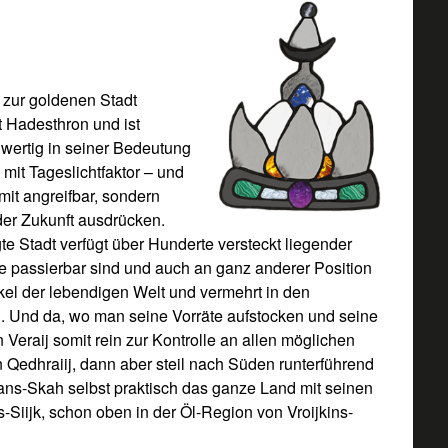
 zur goldenen Stadt
 Hadesthron und ist
wertig in seiner Bedeutung
 mit Tageslichtfaktor – und
mit angreifbar, sondern
 der Zukunft ausdrücken.
te Stadt verfügt über Hunderte versteckt liegender
ie passierbar sind und auch an ganz anderer Position
el der lebendigen Welt und vermehrt in den
. Und da, wo man seine Vorräte aufstocken und seine
eraij somit rein zur Kontrolle an allen möglichen
n Qedhraiij, dann aber steil nach Süden runterführend
jans-Skah selbst praktisch das ganze Land mit seinen
ks-Siijk, schon oben in der Öl-Region von Vroijkins-
.