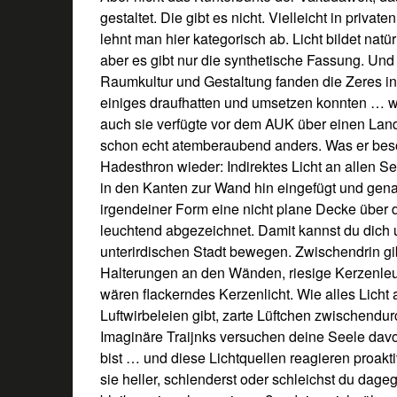
gestaltet. Die gibt es nicht. Vielleicht in priva
lehnt man hier kategorisch ab. Licht bildet natü
aber es gibt nur die synthetische Fassung. Und 
Raumkultur und Gestaltung fanden die Zeres in
einiges draufhatten und umsetzen konnten … we
auch sie verfügte vor dem AUK über einen Lands
schon echt atemberaubend anders. Was er beso
Hadesthron wieder: Indirektes Licht an allen S
in den Kanten zur Wand hin eingefügt und gena
irgendeiner Form eine nicht plane Decke über d
leuchtend abgezeichnet. Damit kannst du dic
unterirdischen Stadt bewegen. Zwischendrin gi
Halterungen an den Wänden, riesige Kerzenleuc
wären flackerndes Kerzenlicht. Wie alles Licht
Luftwirbeleien gibt, zarte Lüftchen zwischendu
Imaginäre Traijnks versuchen deine Seele dav
bist … und diese Lichtquellen reagieren proakti
sie heller, schlenderst oder schleichst du dag