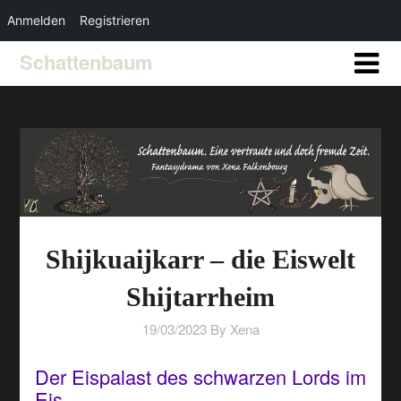
Anmelden
Registrieren
Schattenbaum
Shijkuaijkarr – die Eiswelt
Shijtarrheim
19/03/2023
By Xena
Der Eispalast des schwarzen Lords im
Eis