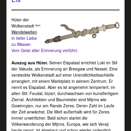
Hüter der
Wolkenstadt
Buch
Wandelwelten
In tiefer Liebe
zu Wasser.
Vom Geist alter Erinnerung verführt.
Auszug aus Hüter.
Seinen Eispalast errichtet Loki im Stil
der Vakuda, als Erinnerung an Breegaw und Nessel. Eine
versteckte Wolkenstadt auf einer Unendlichkeitsschleife
arrangiert, mit einem Marktplatz in seinem Zentrum. Er
nennt es Eispalast. Aber es ist angenehm temperiert, im
alten Stil. Feudal, bizarr, durchwachsen von kunstfertigem
Zierrat. Architekten und Baumeister sind Mijnns wie
Gowinnyjen, nur am Rande Zeres. Deren Zahl im Laufe
der Zeit anwächst. Die Welt außerhalb wird für Zeres
immer unwirtlicher. Bald schon startet die
Völkerwanderung der Mijnns. Europa, wie sich Veraij
heute nennt, ist abgetaut und schon wieder ordentlich