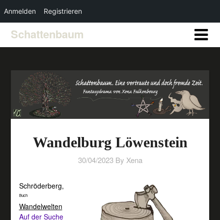
Anmelden
Registrieren
Schattenbaum
Wandelburg Löwenstein
30/04/2023
By Xena
Schröderberg
,
Buch
Wandelwelten
Auf der Suche