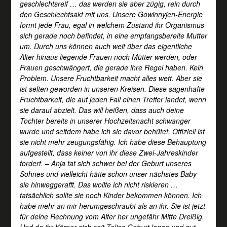
geschlechtsreif … das werden sie aber zügig, rein durch
den Geschlechtsakt mit uns. Unsere Gowinnyjen-Energie
formt jede Frau, egal in welchem Zustand ihr Organismus
sich gerade noch befindet, in eine empfangsbereite Mutter
um. Durch uns können auch weit über das eigentliche
Alter hinaus liegende Frauen noch Mütter werden, oder
Frauen geschwängert, die gerade ihre Regel haben. Kein
Problem. Unsere Fruchtbarkeit macht alles wett. Aber sie
ist selten geworden in unseren Kreisen. Diese sagenhafte
Fruchtbarkeit, die auf jeden Fall einen Treffer landet, wenn
sie darauf abzielt. Das will heißen, dass auch deine
Tochter bereits in unserer Hochzeitsnacht schwanger
wurde und seitdem habe ich sie davor behütet. Offiziell ist
sie nicht mehr zeugungsfähig. Ich habe diese Behauptung
aufgestellt, dass keiner von ihr diese Zwei-Jahreskinder
fordert. – Anja tat sich schwer bei der Geburt unseres
Sohnes und vielleicht hätte schon unser nächstes Baby
sie hinweggerafft. Das wollte ich nicht riskieren …
tatsächlich sollte sie noch Kinder bekommen können. Ich
habe mehr an mir herumgeschraubt als an ihr. Sie ist jetzt
für deine Rechnung vom Alter her ungefähr Mitte Dreißig.
Und da ihr Körper sich seit Toljas Geburt lange und gut