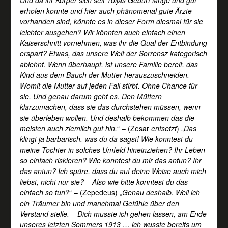
erholen konnte und hier auch phänomenal gute Ärzte
vorhanden sind, könnte es in dieser Form diesmal für sie
leichter ausgehen? Wir könnten auch einfach einen
Kaiserschnitt vornehmen, was ihr die Qual der Entbindung
erspart? Etwas, das unsere Welt der Sorrensz kategorisch
ablehnt. Wenn überhaupt, ist unsere Familie bereit, das
Kind aus dem Bauch der Mutter herauszuschneiden.
Womit die Mutter auf jeden Fall stirbt. Ohne Chance für
sie. Und genau darum geht es. Den Müttern
klarzumachen, dass sie das durchstehen müssen, wenn
sie überleben wollen. Und deshalb bekommen das die
meisten auch ziemlich gut hin.
“ – (Zesar
entsetzt
) „
Das
klingt ja barbarisch, was du da sagst! Wie konntest du
meine Tochter in solches Umfeld hineinziehen? Ihr Leben
so einfach riskieren? Wie konntest du mir das antun? Ihr
das antun? Ich spüre, dass du auf deine Weise auch mich
liebst, nicht nur sie? – Also wie bitte konntest du das
einfach so tun?
“ – (Zepedeus) „
Genau deshalb. Weil ich
ein Träumer bin und manchmal Gefühle über den
Verstand stelle. – Dich musste ich gehen lassen, am Ende
unseres letzten Sommers 1913 … ich wusste bereits um