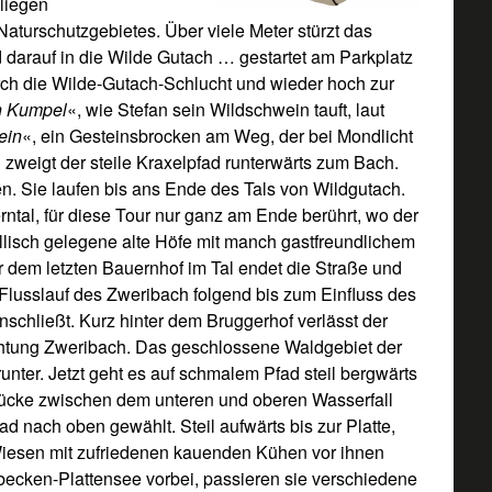
liegen
 Naturschutzgebietes. Über viele Meter stürzt das
 darauf in die Wilde Gutach … gestartet am Parkplatz
rch die Wilde-Gutach-Schlucht und wieder hoch zur
n Kumpel
«, wie Stefan sein Wildschwein tauft, laut
ein
«, ein Gesteinsbrocken am Weg, der bei Mondlicht
zweigt der steile Kraxelpfad runterwärts zum Bach.
. Sie laufen bis ans Ende des Tals von Wildgutach.
ntal, für diese Tour nur ganz am Ende berührt, wo der
dyllisch gelegene alte Höfe mit manch gastfreundlichem
er dem letzten Bauernhof im Tal endet die Straße und
lusslauf des Zweribach folgend bis zum Einfluss des
nschließt. Kurz hinter dem Bruggerhof verlässt der
chtung Zweribach. Das geschlossene Waldgebiet der
ter. Jetzt geht es auf schmalem Pfad steil bergwärts
 Brücke zwischen dem unteren und oberen Wasserfall
d nach oben gewählt. Steil aufwärts bis zur Platte,
 Wiesen mit zufriedenen kauenden Kühen vor ihnen
becken-Plattensee vorbei, passieren sie verschiedene