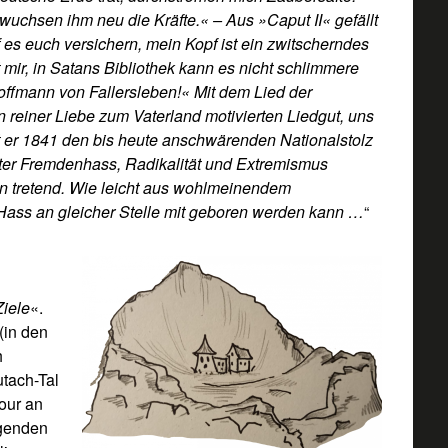
 wuchsen ihm neu die Kräfte.« – Aus »Caput II« gefällt
f es euch versichern, mein Kopf ist ein zwitscherndes
 mir, in Satans Bibliothek kann es nicht schlimmere
Hoffmann von Fallersleben!« Mit dem Lied der
n reiner Liebe zum Vaterland motivierten Liedgut, uns
t er 1841 den bis heute anschwärenden Nationalstolz
ster Fremdenhass, Radikalität und Extremismus
 tretend. Wie leicht aus wohlmeinendem
Hass an gleicher Stelle mit geboren werden kann …
“
iele
«.
(in den
h
utach-Tal
our an
egenden