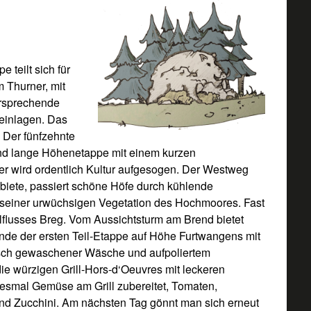
e teilt sich für
 Thurner, mit
ersprechende
reinlagen. Das
 Der fünfzehnte
fend lange Höhenetappe mit einem kurzen
er wird ordentlich Kultur aufgesogen. Der Westweg
biete, passiert schöne Höfe durch kühlende
t seiner urwüchsigen Vegetation des Hochmoores. Fast
lflusses Breg. Vom Aussichtsturm am Brend bietet
nde der ersten Teil-Etappe auf Höhe Furtwangens mit
risch gewaschener Wäsche und aufpoliertem
ie würzigen Grill-Hors-d‘Oeuvres mit leckeren
esmal Gemüse am Grill zubereitet, Tomaten,
nd Zucchini. Am nächsten Tag gönnt man sich erneut