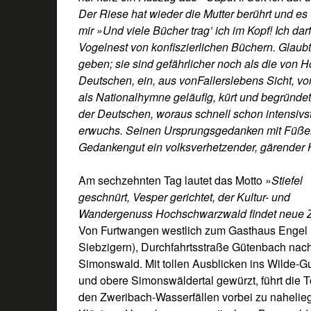
Der Riese hat wieder die Mutter berührt und es
mir »Und viele Bücher trag’ ich im Kopf! Ich dar
Vogelnest von konfiszierlichen Büchern. Glaubt
geben; sie sind gefährlicher noch als die von 
Deutschen, ein, aus vonFallerslebens Sicht, vo
als Nationalhymne geläufig, kürt und begründe
der Deutschen, woraus schnell schon intensiv
erwuchs. Seinen Ursprungsgedanken mit Füßen
Gedankengut ein volksverhetzender, gärender 
Am sechzehnten Tag lautet das Motto »
Stiefel
geschnürt, Vesper gerichtet, der Kultur- und
Wandergenuss Hochschwarzwald findet neue Z
Von Furtwangen westlich zum Gasthaus Engel 
Siebzigern), Durchfahrtsstraße Gütenbach nac
Simonswald. Mit tollen Ausblicken ins Wilde-G
und obere Simonswäldertal gewürzt, führt die T
den Zweribach-Wasserfällen vorbei zu naheli