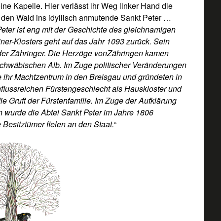
ine Kapelle. Hier verlässt ihr Weg linker Hand die
h den Wald ins idyllisch anmutende Sankt Peter …
ter ist eng mit der Geschichte des gleichnamigen
ner-Klosters geht auf das Jahr 1093 zurück. Sein
 der Zähringer. Die Herzöge vonZähringen kamen
Schwäbischen Alb. Im Zuge politischer Veränderungen
ie ihr Machtzentrum in den Breisgau und gründeten in
nflussreichen Fürstengeschlecht als Hauskloster und
ie Gruft der Fürstenfamilie. Im Zuge der Aufklärung
 wurde die Abtei Sankt Peter im Jahre 1806
e Besitztümer fielen an den Staat.
“