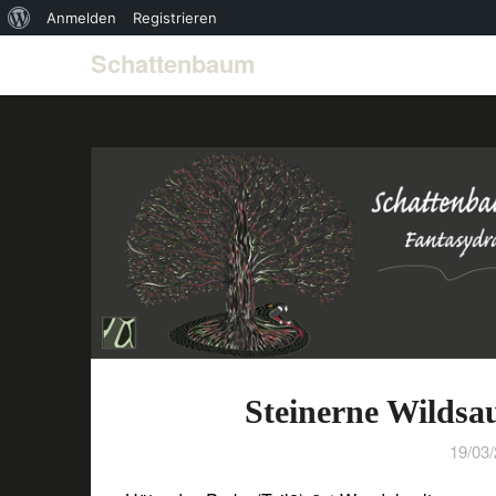
Über
Anmelden
Registrieren
WordPress
Schattenbaum
Steinerne Wilds
19/03