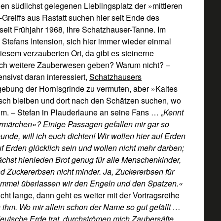
en südlichst gelegenen Lieblingsplatz der »mittleren
-Greiffs aus Rastatt suchen hier seit Ende des
t seit Frühjahr 1968, ihre Schatzhauser-Tanne. Im
Stefans Intension, sich hier immer wieder einmal
esem verzauberten Ort, da gibt es steinerne
och weitere Zauberwesen geben? Warum nicht? –
nsivst daran interessiert,
Schatzhausers
ebung der Hornisgrinde zu vermuten, aber »Kaltes
tisch bleiben und dort nach den Schätzen suchen, wo
um. – Stefan in Plauderlaune an seine Fans … „
Kennt
ermärchen«? Einige Passagen gefallen mir gar so
nde, will ich euch dichten! Wir wollen hier auf Erden
f Erden glücklich sein und wollen nicht mehr darben;
ächst hienieden Brot genug für alle Menschenkinder,
 Zuckererbsen nicht minder. Ja, Zuckererbsen für
immel überlassen wir den Engeln und den Spatzen.«
icht lange, dann geht es weiter mit der Vortragsreihe
ihm. Wo mir allein schon der Name so gut gefällt …
deutsche Erde trat, durchströmen mich Zaubersäfte.