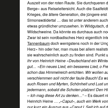
Auszeit von der roten Raute. Sie durchqueren d
Berge« aus Reiseleitersicht. Auch die Saalfeldt
Krieges, die ältere Generation, die jüngere ers
Simonswäldertal … das ist unter anderem auch 
etwas gründlicher umzusehen. In Wildgutach, di
Wildschweine. Da könnte es durchaus auch n
Zwar ist sein nordbadisches Herz eigentlich inte
Tannenbaum
doch wenigstens noch in der Umg
Herz« hin oder her, man muss bei allem realis
sie wahrscheinlich auch zu finden sind. Punkt 
ihr von Heinrich Heine »Deutschland ein Wint
gut… »Ein neues Lied, ein besseres Lied, o Freu
schon das Himmelreich errichten. Wir wollen au
verschlemmen soll nicht der faule Bauch! Es w
auch Rosen und Myrten, Schönheit und Lust und
jedermann, sobald die Schoten platzen! Den H
– Ich mag diese Art zu denken…
“ – Es dauert n
Heinrich Heine … „
»Caput«, auch ein Werk von 
nur kurz ein Auszug aus »Caput I. Seit ich auf 