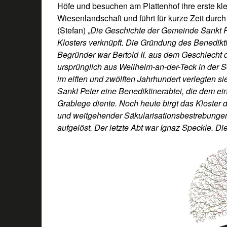
Höfe und besuchen am Plattenhof ihre erste kle
Wiesenlandschaft und führt für kurze Zeit durc
(Stefan) „
Die Geschichte der Gemeinde Sankt Pe
Klosters verknüpft. Die Gründung des Benedikti
Begründer war Bertold II. aus dem Geschlecht
ursprünglich aus Weilheim-an-der-Teck in der 
im elften und zwölften Jahrhundert verlegten s
Sankt Peter eine Benediktinerabtei, die dem ei
Grablege diente. Noch heute birgt das Kloster d
und weitgehender Säkularisationsbestrebungen
aufgelöst. Der letzte Abt war Ignaz Speckle. Di