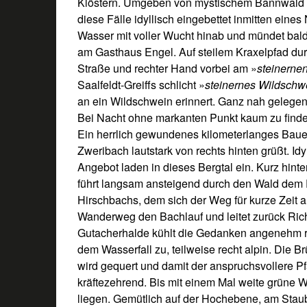
Klöstern. Umgeben von mystischem Bannwald 
diese Fälle idyllisch eingebettet inmitten eines
Wasser mit voller Wucht hinab und mündet bald
am Gasthaus Engel. Auf steilem Kraxelpfad du
Straße und rechter Hand vorbei am »
steinerne
Saalfeldt-Greiffs schlicht »
steinernes Wildschw
an ein Wildschwein erinnert. Ganz nah gelegen 
Bei Nacht ohne markanten Punkt kaum zu finden
Ein herrlich gewundenes kilometerlanges Bauer
Zweribach lautstark von rechts hinten grüßt. I
Angebot laden in dieses Bergtal ein. Kurz hint
führt langsam ansteigend durch den Wald dem F
Hirschbachs, dem sich der Weg für kurze Zeit a
Wanderweg den Bachlauf und leitet zurück Ri
Gutacherhalde kühlt die Gedanken angenehm run
dem Wasserfall zu, teilweise recht alpin. Die
wird gequert und damit der anspruchsvollere Pfa
kräftezehrend. Bis mit einem Mal weite grüne
liegen. Gemütlich auf der Hochebene, am Stau