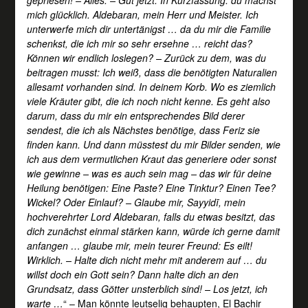
mich glücklich. Aldebaran, mein Herr und Meister. Ich
unterwerfe mich dir untertänigst … da du mir die Familie
schenkst, die ich mir so sehr ersehne … reicht das?
Können wir endlich loslegen? – Zurück zu dem, was du
beitragen musst: Ich weiß, dass die benötigten Naturalien
allesamt vorhanden sind. In deinem Korb. Wo es ziemlich
viele Kräuter gibt, die ich noch nicht kenne. Es geht also
darum, dass du mir ein entsprechendes Bild derer
sendest, die ich als Nächstes benötige, dass Feriz sie
finden kann. Und dann müsstest du mir Bilder senden, wie
ich aus dem vermutlichen Kraut das generiere oder sonst
wie gewinne – was es auch sein mag – das wir für deine
Heilung benötigen: Eine Paste? Eine Tinktur? Einen Tee?
Wickel? Oder Einlauf? – Glaube mir, Sayyidī, mein
hochverehrter Lord Aldebaran, falls du etwas besitzt, das
dich zunächst einmal stärken kann, würde ich gerne damit
anfangen … glaube mir, mein teurer Freund: Es eilt!
Wirklich. – Halte dich nicht mehr mit anderem auf … du
willst doch ein Gott sein? Dann halte dich an den
Grundsatz, dass Götter unsterblich sind! – Los jetzt, ich
warte …
“ – Man könnte leutselig behaupten, El Bachir