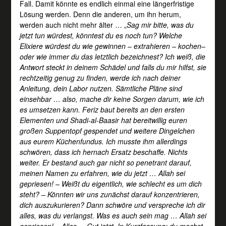
Fall. Damit könnte es endlich einmal eine längerfristige
Lösung werden. Denn die anderen, um ihn herum,
werden auch nicht mehr älter … „
Sag mir bitte, was du
jetzt tun würdest, könntest du es noch tun? Welche
Elixiere würdest du wie gewinnen – extrahieren – kochen–
oder wie immer du das letztlich bezeichnest? Ich weiß, die
Antwort steckt in deinem Schädel und falls du mir hilfst, sie
rechtzeitig genug zu finden, werde ich nach deiner
Anleitung, dein Labor nutzen. Sämtliche Pläne sind
einsehbar … also, mache dir keine Sorgen darum, wie ich
es umsetzen kann. Feriz baut bereits an den ersten
Elementen und Shadi-al-Baasir hat bereitwillig euren
großen Suppentopf gespendet und weitere Dingelchen
aus eurem Küchenfundus. Ich musste ihm allerdings
schwören, dass ich hernach Ersatz beschaffe. Nichts
weiter. Er bestand auch gar nicht so penetrant darauf,
meinen Namen zu erfahren, wie du jetzt … Allah sei
gepriesen! – Weißt du eigentlich, wie schlecht es um dich
steht? – Könnten wir uns zunächst darauf konzentrieren,
dich auszukurieren? Dann schwöre und verspreche ich dir
alles, was du verlangst. Was es auch sein mag … Allah sei
gepriesen! – Alles. – Gut jetzt. In Kurzfassung: du machst