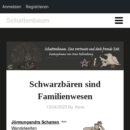
Anmelden
Registrieren
Schattenbaum
Schwarzbären sind
Familienwesen
13/04/2023
By Xena
Jörmungandrs Schatten
,
Buch
Wandelwelten