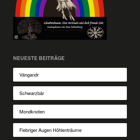
NEUESTE BEITRÄGE
Vángandr
Schwarzbär
Mondknoten
Fiebriger Augen Höhlenträume