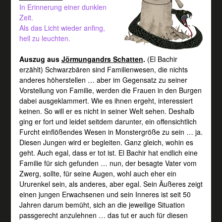
In Erinnerung einer dunklen
Zeit.
Als das Licht wieder anfing,
hell zu leuchten.
Auszug aus
Jörmungandrs Schatten
.
(El Bachir
erzählt) Schwarzbären sind Familienwesen, die nichts
anderes höherstellen … aber im Gegensatz zu seiner
Vorstellung von Familie, werden die Frauen in den Burgen
dabei ausgeklammert. Wie es ihnen ergeht, interessiert
keinen. So will er es nicht in seiner Welt sehen. Deshalb
ging er fort und leidet seitdem darunter, ein offensichtlich
Furcht einflößendes Wesen in Monstergröße zu sein … ja.
Diesen Jungen wird er begleiten. Ganz gleich, wohin es
geht. Auch egal, dass er tot ist. El Bachir hat endlich eine
Familie für sich gefunden … nun, der besagte Vater vom
Zwerg, sollte, für seine Augen, wohl auch eher ein
Ururenkel sein, als anderes, aber egal. Sein Äußeres zeigt
einen jungen Erwachsenen und sein Inneres ist seit 50
Jahren darum bemüht, sich an die jeweilige Situation
passgerecht anzulehnen … das tut er auch für diesen