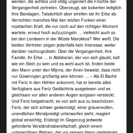
werden, die achtlos und völlig ungeniert die Früchte der
Vergangenheit zertreten. Überzeugt, sie lockerten lediglich
ihre Bandagen. Tatsächlich aber streifen sie ihr Erbe ab.
Vernichten manches Mal den letzten Funken einer
mystischen Kraft, die nur noch auf den richtigen Moment
wartete, erneut hoch aufzuzüngeln … vielleicht auch so
bei den Lenäeern in der Wüste Marokkos? Wer weiß. Die
beiden Vertreter zeigen jedenfalls kein Interesse, weiter
darüber nachzugrübeln. Über die Vergangenheit, ihre
Familie, ihr Erbe … in Aldebaran, der von sich glaubt, kalt
wie ein Stein zu sein und es wohl auch ist, finden beide
den Mann unter den Mijnns, der ihnen beweist, dass nicht
nur Gowinnyjen großartig sein können … – Als El Bachir
mit Feriz in den Höhlen ankommt, hat er bereits alles
Verfügbare aus Feriz Gedächtnis ausgelesen und es
gleichsam vor allen anderen Augen sorgsam versteckt.
Und Feriz beigebracht, es von sich aus zu beschützen.
Feriz, der sich schwer gedemütigt, einer grauenvollen,
unendlichen Moralpredigt unterworfen sieht, reagiert
global einsichtig. Erübrigt im Gegenzug jedwede
geforderte Verständnisbereitschaft, gleich einem
unterwürfigen Welpen, der vor seinem Herrn niederkniet.