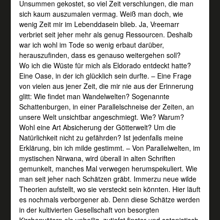
Unsummen gekostet, so viel Zeit verschlungen, die man
sich kaum auszumalen vermag. Weiß man doch, wie
wenig Zeit mir im Lebenddasein blieb. Ja, Vreemarr
verbriet seit jeher mehr als genug Ressourcen. Deshalb
war ich wohl im Tode so wenig erbaut darüber,
herauszufinden, dass es genauso weitergehen soll?
Wo ich die Wüste für mich als Eldorado entdeckt hatte?
Eine Oase, in der ich glücklich sein durfte. – Eine Frage
von vielen aus jener Zeit, die mir nie aus der Erinnerung
glitt: Wie findet man Wandelwelten? Sogenannte
Schattenburgen, in einer Parallelschneise der Zeiten, an
unsere Welt unsichtbar angeschmiegt. Wie? Warum?
Wohl eine Art Absicherung der Götterwelt? Um die
Natürlichkeit nicht zu gefährden? Ist jedenfalls meine
Erklärung, bin ich milde gestimmt. – Von Parallelwelten, im
mystischen Nirwana, wird überall in alten Schriften
gemunkelt, manches Mal verwegen herumspekuliert. Wie
man seit jeher nach Schätzen gräbt. Immerzu neue wilde
Theorien aufstellt, wo sie versteckt sein könnten. Hier läuft
es nochmals verborgener ab. Denn diese Schätze werden
in der kultivierten Gesellschaft von besorgten
Kirchenvätern als unheilig, zutiefst finster und satanistisch