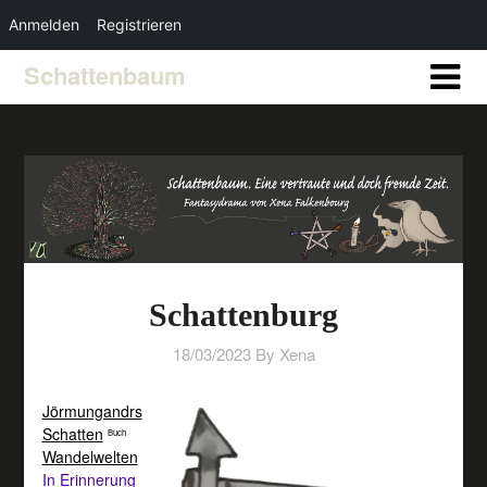
Anmelden
Registrieren
Schattenbaum
Schattenburg
18/03/2023
By Xena
Jörmungandrs
Schatten
Buch
Wandelwelten
In Erinnerung