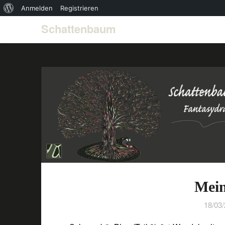
Über
Anmelden
Registrieren
WordPress
Schattenbaum
Mei
18/03