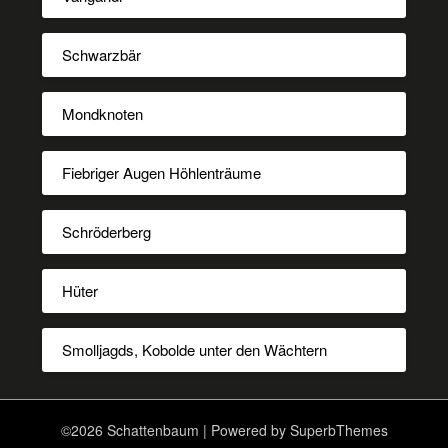
Schwarzbär
Mondknoten
Fiebriger Augen Höhlenträume
Schröderberg
Hüter
Smolljagds, Kobolde unter den Wächtern
©2026 Schattenbaum
| Powered by
SuperbThemes