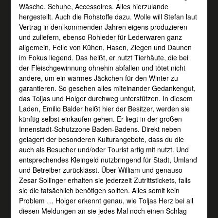
Wäsche, Schuhe, Accessoires. Alles hierzulande
hergestellt. Auch die Rohstoffe dazu. Wolle will Stefan laut
Vertrag in den kommenden Jahren eigens produzieren
und zuliefern, ebenso Rohleder für Lederwaren ganz
allgemein, Felle von Kühen, Hasen, Ziegen und Daunen
im Fokus liegend. Das heißt, er nutzt Tierhäute, die bei
der Fleischgewinnung ohnehin abfallen und tötet nicht
andere, um ein warmes Jäckchen für den Winter zu
garantieren. So gesehen alles miteinander Gedankengut,
das Toljas und Holger durchweg unterstützen. In diesem
Laden, Emilio Balder heißt hier der Besitzer, werden sie
künftig selbst einkaufen gehen. Er liegt in der großen
Innenstadt-Schutzzone Baden-Badens. Direkt neben
gelagert der besonderen Kulturangebote, dass du die
auch als Besucher und/oder Tourist artig mit nutzt. Und
entsprechendes Kleingeld nutzbringend für Stadt, Umland
und Betreiber zurücklässt. Über William und genauso
Zesar Sollinger erhalten sie jederzeit Zutrittstickets, falls
sie die tatsächlich benötigen sollten. Alles somit kein
Problem … Holger erkennt genau, wie Toljas Herz bei all
diesen Meldungen an sie jedes Mal noch einen Schlag