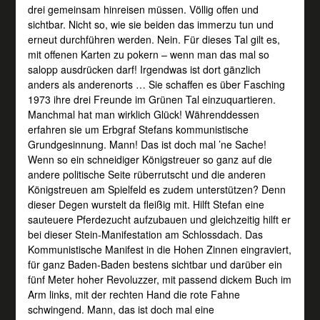
drei gemeinsam hinreisen müssen. Völlig offen und
sichtbar. Nicht so, wie sie beiden das immerzu tun und
erneut durchführen werden. Nein. Für dieses Tal gilt es,
mit offenen Karten zu pokern – wenn man das mal so
salopp ausdrücken darf! Irgendwas ist dort gänzlich
anders als anderenorts … Sie schaffen es über Fasching
1973 ihre drei Freunde im Grünen Tal einzuquartieren.
Manchmal hat man wirklich Glück! Währenddessen
erfahren sie um Erbgraf Stefans kommunistische
Grundgesinnung. Mann! Das ist doch mal ’ne Sache!
Wenn so ein schneidiger Königstreuer so ganz auf die
andere politische Seite rüberrutscht und die anderen
Königstreuen am Spielfeld es zudem unterstützen? Denn
dieser Degen wurstelt da fleißig mit. Hilft Stefan eine
sauteuere Pferdezucht aufzubauen und gleichzeitig hilft er
bei dieser Stein-Manifestation am Schlossdach. Das
Kommunistische Manifest in die Hohen Zinnen eingraviert,
für ganz Baden-Baden bestens sichtbar und darüber ein
fünf Meter hoher Revoluzzer, mit passend dickem Buch im
Arm links, mit der rechten Hand die rote Fahne
schwingend. Mann, das ist doch mal eine