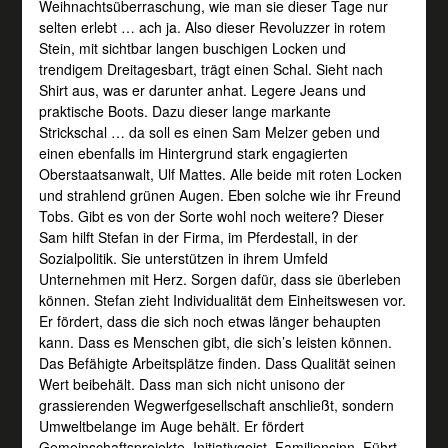
Weihnachtsüberraschung, wie man sie dieser Tage nur
selten erlebt … ach ja. Also dieser Revoluzzer in rotem
Stein, mit sichtbar langen buschigen Locken und
trendigem Dreitagesbart, trägt einen Schal. Sieht nach
Shirt aus, was er darunter anhat. Legere Jeans und
praktische Boots. Dazu dieser lange markante
Strickschal … da soll es einen Sam Melzer geben und
einen ebenfalls im Hintergrund stark engagierten
Oberstaatsanwalt, Ulf Mattes. Alle beide mit roten Locken
und strahlend grünen Augen. Eben solche wie ihr Freund
Tobs. Gibt es von der Sorte wohl noch weitere? Dieser
Sam hilft Stefan in der Firma, im Pferdestall, in der
Sozialpolitik. Sie unterstützen in ihrem Umfeld
Unternehmen mit Herz. Sorgen dafür, dass sie überleben
können. Stefan zieht Individualität dem Einheitswesen vor.
Er fördert, dass die sich noch etwas länger behaupten
kann. Dass es Menschen gibt, die sich’s leisten können.
Das Befähigte Arbeitsplätze finden. Dass Qualität seinen
Wert beibehält. Dass man sich nicht unisono der
grassierenden Wegwerfgesellschaft anschließt, sondern
Umweltbelange im Auge behält. Er fördert
Gemeinschaftsprojekte, Initiativgeist, Familiensinn. Führt