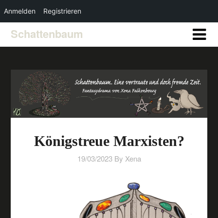
Anmelden
Registrieren
Schattenbaum
Königstreue Marxisten?
19/03/2023
By Xena