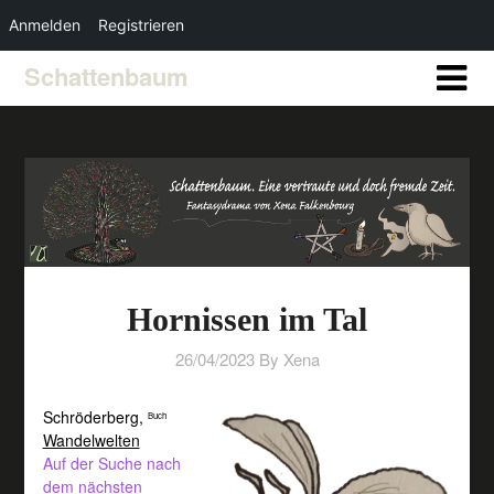
Anmelden
Registrieren
Schattenbaum
Hornissen im Tal
26/04/2023
By Xena
Schröderberg,
Buch
Wandelwelten
Auf der Suche nach
dem nächsten