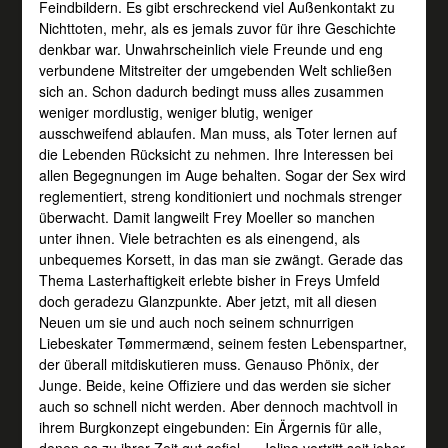
Feindbildern. Es gibt erschreckend viel Außenkontakt zu
Nichttoten, mehr, als es jemals zuvor für ihre Geschichte
denkbar war. Unwahrscheinlich viele Freunde und eng
verbundene Mitstreiter der umgebenden Welt schließen
sich an. Schon dadurch bedingt muss alles zusammen
weniger mordlustig, weniger blutig, weniger
ausschweifend ablaufen. Man muss, als Toter lernen auf
die Lebenden Rücksicht zu nehmen. Ihre Interessen bei
allen Begegnungen im Auge behalten. Sogar der Sex wird
reglementiert, streng konditioniert und nochmals strenger
überwacht. Damit langweilt Frey Moeller so manchen
unter ihnen. Viele betrachten es als einengend, als
unbequemes Korsett, in das man sie zwängt. Gerade das
Thema Lasterhaftigkeit erlebte bisher in Freys Umfeld
doch geradezu Glanzpunkte. Aber jetzt, mit all diesen
Neuen um sie und auch noch seinem schnurrigen
Liebeskater Tømmermænd, seinem festen Lebenspartner,
der überall mitdiskutieren muss. Genauso Phönix, der
Junge. Beide, keine Offiziere und das werden sie sicher
auch so schnell nicht werden. Aber dennoch machtvoll in
ihrem Burgkonzept eingebunden: Ein Ärgernis für alle,
denen es zu ihrer Zeit gut gefiel … Jolina vertritt seit jeher