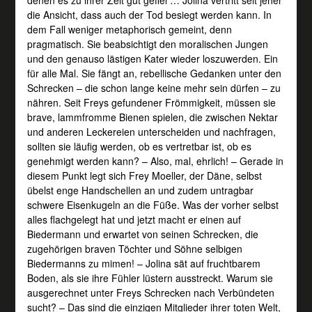
die Ansicht, dass auch der Tod besiegt werden kann. In
dem Fall weniger metaphorisch gemeint, denn
pragmatisch. Sie beabsichtigt den moralischen Jungen
und den genauso lästigen Kater wieder loszuwerden. Ein
für alle Mal. Sie fängt an, rebellische Gedanken unter den
Schrecken – die schon lange keine mehr sein dürfen – zu
nähren. Seit Freys gefundener Frömmigkeit, müssen sie
brave, lammfromme Bienen spielen, die zwischen Nektar
und anderen Leckereien unterscheiden und nachfragen,
sollten sie läufig werden, ob es vertretbar ist, ob es
genehmigt werden kann? – Also, mal, ehrlich! – Gerade in
diesem Punkt legt sich Frey Moeller, der Däne, selbst
übelst enge Handschellen an und zudem untragbar
schwere Eisenkugeln an die Füße. Was der vorher selbst
alles flachgelegt hat und jetzt macht er einen auf
Biedermann und erwartet von seinen Schrecken, die
zugehörigen braven Töchter und Söhne selbigen
Biedermanns zu mimen! – Jolina sät auf fruchtbarem
Boden, als sie ihre Fühler lüstern ausstreckt. Warum sie
ausgerechnet unter Freys Schrecken nach Verbündeten
sucht? – Das sind die einzigen Mitglieder ihrer toten Welt,