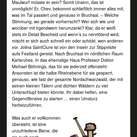
Maulwurf müsste er sein? Somit Unsinn, das ist
unmöglich! Er, Chev, bekommt schließlich immer alles mit,
was im Tal passiert und genauso in Bruchsal. – Welche
Stimmung, wo gerade vorherrscht? Wer sich wie und
worüber mit irgendwem herumzankt? Klar, da er weiß
stets im Detail Bescheid und wenn’s zu nervtötend wird,
mischt er sich auch schnell ein oder schickt, wen anderen
vor. Jolina SaintClure ist von den Inseln zur Stippvisite
aufs Festland gereist. Nach Bruchsal im nördlichen Raum
Karlsruhes. In das ehemalige Haus Professor Doktor
Michael Böhnings, das für sie jederzeit offensteht.
Ansonsten ist die halbe Rheinebene für sie gesperrt,
genauso, wie fast der gesamte Nordschwarzwald, der mit
seinen kleinen Tälern und dichten Wäldern zu viel
Unterschlupf bieten könnte. Ihr dabei helfen, eine
Gegenoffensive zu starten … einen Umsturz
herbeizuführen.
Was auch er vollkommen
übersieht, ist eine
unzufriedene Biene, die
sie auch noch