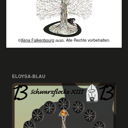
©
Xena Falkenbourg
. Alle Rechte vorbehalten.
xfw fürth
ELOYSA-BLAU