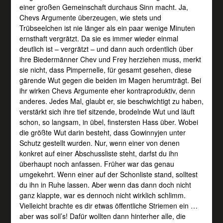
einer großen Gemeinschaft durchaus Sinn macht. Ja,
Chevs Argumente überzeugen, wie stets und
Trübseelchen ist nie länger als ein paar wenige Minuten
ernsthaft vergrätzt. Da sie es immer wieder einmal
deutlich ist – vergrätzt – und dann auch ordentlich über
ihre Biedermänner Chev und Frey herziehen muss, merkt
sie nicht, dass Pimpernelle, für gesamt gesehen, diese
gärende Wut gegen die beiden im Magen herumträgt. Bei
ihr wirken Chevs Argumente eher kontraproduktiv, denn
anderes. Jedes Mal, glaubt er, sie beschwichtigt zu haben,
verstärkt sich ihre tief sitzende, brodelnde Wut und läuft
schon, so langsam, in übel, finstersten Hass über. Wobei
die größte Wut darin besteht, dass Gowinnyjen unter
Schutz gestellt wurden. Nur, wenn einer von denen
konkret auf einer Abschussliste steht, darfst du ihn
überhaupt noch anfassen. Früher war das genau
umgekehrt. Wenn einer auf der Schonliste stand, solltest
du ihn in Ruhe lassen. Aber wenn das dann doch nicht
ganz klappte, war es dennoch nicht wirklich schlimm.
Vielleicht brachte es dir etwas öffentliche Striemen ein …
aber was soll’s! Dafür wollten dann hinterher alle, die