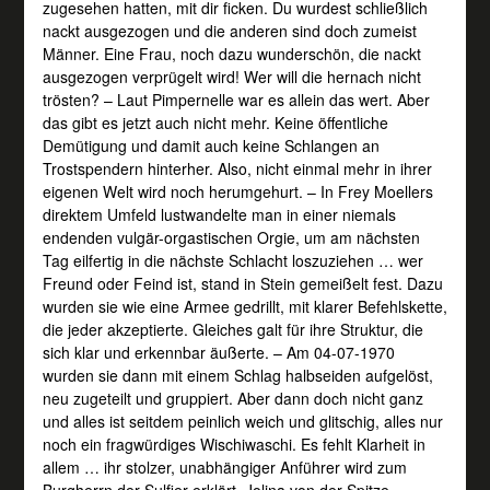
zugesehen hatten, mit dir ficken. Du wurdest schließlich
nackt ausgezogen und die anderen sind doch zumeist
Männer. Eine Frau, noch dazu wunderschön, die nackt
ausgezogen verprügelt wird! Wer will die hernach nicht
trösten? – Laut Pimpernelle war es allein das wert. Aber
das gibt es jetzt auch nicht mehr. Keine öffentliche
Demütigung und damit auch keine Schlangen an
Trostspendern hinterher. Also, nicht einmal mehr in ihrer
eigenen Welt wird noch herumgehurt. – In Frey Moellers
direktem Umfeld lustwandelte man in einer niemals
endenden vulgär-orgastischen Orgie, um am nächsten
Tag eilfertig in die nächste Schlacht loszuziehen … wer
Freund oder Feind ist, stand in Stein gemeißelt fest. Dazu
wurden sie wie eine Armee gedrillt, mit klarer Befehlskette,
die jeder akzeptierte. Gleiches galt für ihre Struktur, die
sich klar und erkennbar äußerte. – Am 04-07-1970
wurden sie dann mit einem Schlag halbseiden aufgelöst,
neu zugeteilt und gruppiert. Aber dann doch nicht ganz
und alles ist seitdem peinlich weich und glitschig, alles nur
noch ein fragwürdiges Wischiwaschi. Es fehlt Klarheit in
allem … ihr stolzer, unabhängiger Anführer wird zum
Burgherrn der Sulfier erklärt. Jolina von der Spitze