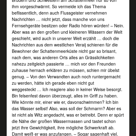
ihm vorgeschwärmt. So vermeide ich das Thema
beflissentlich, denn auch Flussgeister vernehmen
Nachrichten … nicht jetzt, dass manche von uns
Fernsehgeräte besitzen oder Radio hören würden! – Nein.
Aber was an den großen und kleineren Wässern der Welt
geschieht, wird auch in unserer Welt erzählt … doch die
Nachrichten aus dem westlichen Veraij schienen für die
Bewohner der Schattenmeerküste nicht gar so brisant,
nach dem, was anderen Orts alles an Grässlichkeiten
nahezu zeitgleich passierte … mich vor den Freunden
zuhause hernach erklären zu müssen, schien mir übelst
genug. – Von den Verwandten auch noch runtergemacht
zu werden, hätte ich gerade eben nicht gut
weggesteckt … Ich reagiere also in keiner Weise besorgt.
Bin felsenfest davon überzeugt, alles im Griff zu haben.
Wie könnte mir, einer wie er, davonschwimmen? Ich bin
das Wasser selbst! Also, was soll der Schmarrn? Aber es
ist nicht als Witz angedacht, was er betreibt. Denn er spürt
die Nähe der großen Wassermassen und tastet schon
jetzt ihre Gewichtigkeit, ihre mögliche Schwerkraft ab.
Damit weiß er was anzufangen. – Sogar sagenhaft viel.