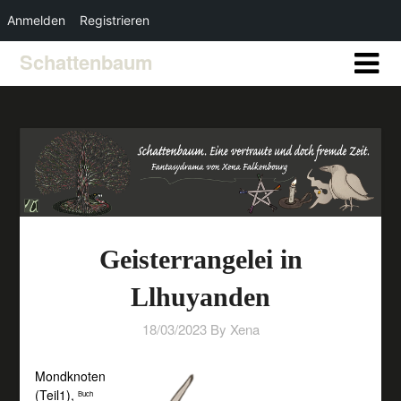
Anmelden
Registrieren
Schattenbaum
Geisterrangelei in
Llhuyanden
18/03/2023
By Xena
Mondknoten
(Teil1),
Buch