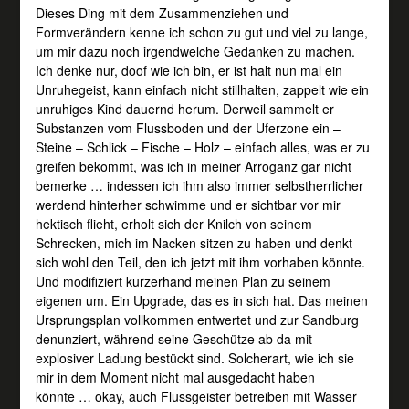
Dieses Ding mit dem Zusammenziehen und
Formverändern kenne ich schon zu gut und viel zu lange,
um mir dazu noch irgendwelche Gedanken zu machen.
Ich denke nur, doof wie ich bin, er ist halt nun mal ein
Unruhegeist, kann einfach nicht stillhalten, zappelt wie ein
unruhiges Kind dauernd herum. Derweil sammelt er
Substanzen vom Flussboden und der Uferzone ein –
Steine – Schlick – Fische – Holz – einfach alles, was er zu
greifen bekommt, was ich in meiner Arroganz gar nicht
bemerke … indessen ich ihm also immer selbstherrlicher
werdend hinterher schwimme und er sichtbar vor mir
hektisch flieht, erholt sich der Knilch von seinem
Schrecken, mich im Nacken sitzen zu haben und denkt
sich wohl den Teil, den ich jetzt mit ihm vorhaben könnte.
Und modifiziert kurzerhand meinen Plan zu seinem
eigenen um. Ein Upgrade, das es in sich hat. Das meinen
Ursprungsplan vollkommen entwertet und zur Sandburg
denunziert, während seine Geschütze ab da mit
explosiver Ladung bestückt sind. Solcherart, wie ich sie
mir in dem Moment nicht mal ausgedacht haben
könnte … okay, auch Flussgeister betreiben mit Wasser