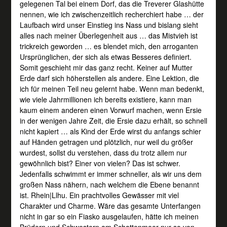
gelegenen Tal bei einem Dorf, das die Treverer Glashütte
nennen, wie ich zwischenzeitlich recherchiert habe … der
Laufbach wird unser Einstieg ins Nass und bislang sieht
alles nach meiner Überlegenheit aus … das Mistvieh ist
trickreich geworden … es blendet mich, den arroganten
Ursprünglichen, der sich als etwas Besseres definiert.
Somit geschieht mir das ganz recht. Keiner auf Mutter
Erde darf sich höherstellen als andere. Eine Lektion, die
ich für meinen Teil neu gelernt habe. Wenn man bedenkt,
wie viele Jahrmillionen ich bereits existiere, kann man
kaum einem anderen einen Vorwurf machen, wenn Ersie
in der wenigen Jahre Zeit, die Ersie dazu erhält, so schnell
nicht kapiert … als Kind der Erde wirst du anfangs schier
auf Händen getragen und plötzlich, nur weil du größer
wurdest, sollst du verstehen, dass du trotz allem nur
gewöhnlich bist? Einer von vielen? Das ist schwer.
Jedenfalls schwimmt er immer schneller, als wir uns dem
großen Nass nähern, nach welchem die Ebene benannt
ist. Rhein|Llhu. Ein prachtvolles Gewässer mit viel
Charakter und Charme. Wäre das gesamte Unterfangen
nicht in gar so ein Fiasko ausgelaufen, hätte ich meinen
Brüdern und Schwestern am Schattenmeer nur so von