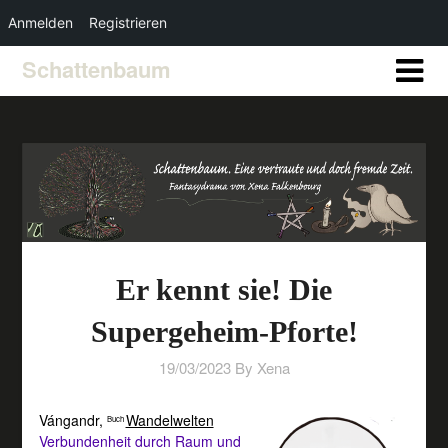
Anmelden
Registrieren
Schattenbaum
Er kennt sie! Die
Supergeheim-Pforte!
19/03/2023
By Xena
Vángandr
,
Wandelwelten
Buch
Verbundenheit durch Raum und