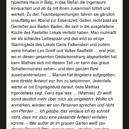
typisches Haus in Balg, in das Stefan die Ingenieure
einquartiert und ab da mit ihnen zusammen tüftelt und
werkelt. Zu den Teambesprechungen fahren sie gänzlich
unauffällig am Abend zur Essenszeit. Gelten recht bald als
Genießer aus Baden-Baden, die sich in die ausgefallene
Küche des Rastatter Lokals verliebt haben. Man mutmaßt
sie als schwules Liebespaar und das sind so einige
Stammgäste des Lokals Canis Falkenstein und zudem
seine Inhaber Leo Greiff und Volker Saalfeldt … erst jetzt,
wo er diesen gesamten Gedankenstrang abgearbeitet hat,
kann Mathias sich mit diesem Teil »er kann das graue
Schattenmonster sehen« und dem ganzen Rest
auseinandersetzen … Manuel hat längstens aufgegeben,
eine direkte Antwort von ihm zu bekommen. Jedenfalls
wartet er mit Engelsgeduld darauf, dass Mathias
irgendetwas sagt. Ganz egal was … (Mathias) „
Er weiß
somit deutlich mehr über mich als umgekehrt. Wollte ich
anmerken, würden wir von Personen sprechen und nicht
von Pferden … ich glaube, das verdaue ich so schnell
nicht, dass mir dazu eine passende Antwort einfallen
könnte. – Wer außer dir im grauen Garten weiß von
diesen Dingen? Bitte, sag‘ es mir.
“ – Ist alles, was ihm