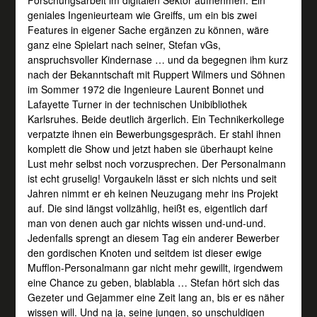
geniales Ingenieurteam wie Greiffs, um ein bis zwei
Features in eigener Sache ergänzen zu können, wäre
ganz eine Spielart nach seiner, Stefan vGs,
anspruchsvoller Kindernase … und da begegnen ihm kurz
nach der Bekanntschaft mit Ruppert Wilmers und Söhnen
im Sommer 1972 die Ingenieure Laurent Bonnet und
Lafayette Turner in der technischen Unibibliothek
Karlsruhes. Beide deutlich ärgerlich. Ein Technikerkollege
verpatzte ihnen ein Bewerbungsgespräch. Er stahl ihnen
komplett die Show und jetzt haben sie überhaupt keine
Lust mehr selbst noch vorzusprechen. Der Personalmann
ist echt gruselig! Vorgaukeln lässt er sich nichts und seit
Jahren nimmt er eh keinen Neuzugang mehr ins Projekt
auf. Die sind längst vollzählig, heißt es, eigentlich darf
man von denen auch gar nichts wissen und-und-und.
Jedenfalls sprengt an diesem Tag ein anderer Bewerber
den gordischen Knoten und seitdem ist dieser ewige
Mufflon-Personalmann gar nicht mehr gewillt, irgendwem
eine Chance zu geben, blablabla … Stefan hört sich das
Gezeter und Gejammer eine Zeit lang an, bis er es näher
wissen will. Und na ja, seine jungen, so unschuldigen