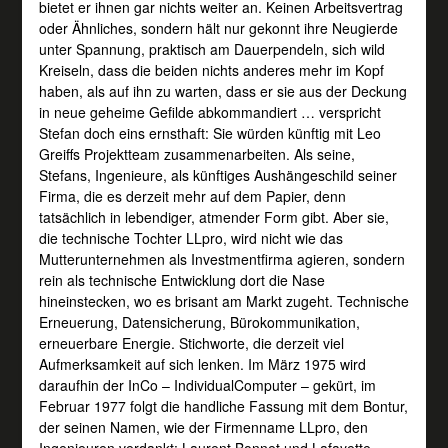
bietet er ihnen gar nichts weiter an. Keinen Arbeitsvertrag
oder Ähnliches, sondern hält nur gekonnt ihre Neugierde
unter Spannung, praktisch am Dauerpendeln, sich wild
Kreiseln, dass die beiden nichts anderes mehr im Kopf
haben, als auf ihn zu warten, dass er sie aus der Deckung
in neue geheime Gefilde abkommandiert … verspricht
Stefan doch eins ernsthaft: Sie würden künftig mit Leo
Greiffs Projektteam zusammenarbeiten. Als seine,
Stefans, Ingenieure, als künftiges Aushängeschild seiner
Firma, die es derzeit mehr auf dem Papier, denn
tatsächlich in lebendiger, atmender Form gibt. Aber sie,
die technische Tochter LLpro, wird nicht wie das
Mutterunternehmen als Investmentfirma agieren, sondern
rein als technische Entwicklung dort die Nase
hineinstecken, wo es brisant am Markt zugeht. Technische
Erneuerung, Datensicherung, Bürokommunikation,
erneuerbare Energie. Stichworte, die derzeit viel
Aufmerksamkeit auf sich lenken. Im März 1975 wird
daraufhin der InCo – IndividualComputer – gekürt, im
Februar 1977 folgt die handliche Fassung mit dem Bontur,
der seinen Namen, wie der Firmenname LLpro, den
Ingenieuren verdankt: Laurent Bonnet und Lafayette