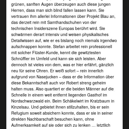
grünen, sanften Augen überzeugen auch diese jungen
Herren, dass man sich blind fallen lassen kann. Sie
vertrauen ihm allerlei Informationen über Projekt Blau an,
das derzeit rein mit Samthandschuhen von der
technischen Insiderszene Europas berührt wird. Sie
schwärmen derart intensiv und weisen physikalisches
Detailwissen auf, wie er es bislang noch niemals irgendwo
aufschnappen konnte. Stefan arbeitet rein professionell
mit solcher Flüster-Kunde, kennt die gewitztesten
Schnüffler im Umfeld und kann sie sich leisten. Aber
dennoch ist vieles von dem, was er hier erfährt, gänzlich
neu für seine Ohren. Er weiß sofort – rein innerlich
aufgrund von Nasejucken – dass er die Information über
diese Bekanntschaft auch vor Robert streng geheim
halten muss. Also quartiert er die beiden Männer auf die
Schnelle in einem weit entfernt liegenden Gasthof im
Nordschwarzwald ein. Beim Schäkelwirt im Kratzbaum in
Kinzelsau. Und gebietet ihnen stillzuhalten, bis er sein
Refugium soweit absichern konnte, dass er sie in seiner
direkten Nachbarschaft besuchen kann, ohne
Aufmerksamkeit auf sie oder sich zu lenken … letztlich