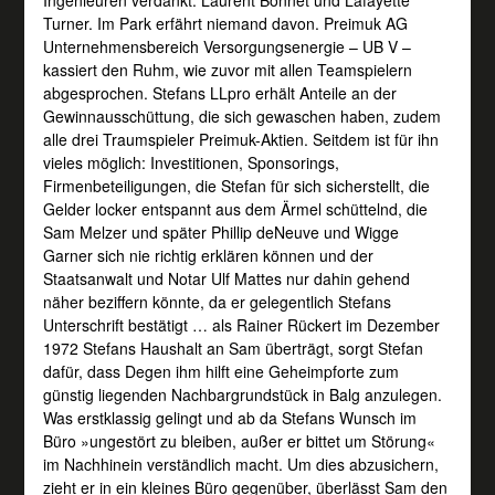
Turner. Im Park erfährt niemand davon. Preimuk AG
Unternehmensbereich Versorgungsenergie – UB V –
kassiert den Ruhm, wie zuvor mit allen Teamspielern
abgesprochen. Stefans LLpro erhält Anteile an der
Gewinnausschüttung, die sich gewaschen haben, zudem
alle drei Traumspieler Preimuk-Aktien. Seitdem ist für ihn
vieles möglich: Investitionen, Sponsorings,
Firmenbeteiligungen, die Stefan für sich sicherstellt, die
Gelder locker entspannt aus dem Ärmel schüttelnd, die
Sam Melzer und später Phillip deNeuve und Wigge
Garner sich nie richtig erklären können und der
Staatsanwalt und Notar Ulf Mattes nur dahin gehend
näher beziffern könnte, da er gelegentlich Stefans
Unterschrift bestätigt … als Rainer Rückert im Dezember
1972 Stefans Haushalt an Sam überträgt, sorgt Stefan
dafür, dass Degen ihm hilft eine Geheimpforte zum
günstig liegenden Nachbargrundstück in Balg anzulegen.
Was erstklassig gelingt und ab da Stefans Wunsch im
Büro »ungestört zu bleiben, außer er bittet um Störung«
im Nachhinein verständlich macht. Um dies abzusichern,
zieht er in ein kleines Büro gegenüber, überlässt Sam den