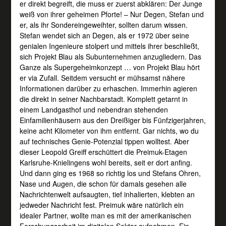
er direkt begreift, die muss er zuerst abklären: Der Junge
weiß von ihrer geheimen Pforte! – Nur Degen, Stefan und
er, als ihr Sondereingeweihter, sollten darum wissen.
Stefan wendet sich an Degen, als er 1972 über seine
genialen Ingenieure stolpert und mittels ihrer beschließt,
sich Projekt Blau als Subunternehmen anzugliedern. Das
Ganze als Supergeheimkonzept … von Projekt Blau hört
er via Zufall. Seitdem versucht er mühsamst nähere
Informationen darüber zu erhaschen. Immerhin agieren
die direkt in seiner Nachbarstadt. Komplett getarnt in
einem Landgasthof und nebendran stehenden
Einfamilienhäusern aus den Dreißiger bis Fünfzigerjahren,
keine acht Kilometer von ihm entfernt. Gar nichts, wo du
auf technisches Genie-Potenzial tippen wolltest. Aber
dieser Leopold Greiff erschüttert die Preimuk-Etagen
Karlsruhe-Knielingens wohl bereits, seit er dort anfing.
Und dann ging es 1968 so richtig los und Stefans Ohren,
Nase und Augen, die schon für damals gesehen alle
Nachrichtenwelt aufsaugten, tief inhalierten, klebten an
jedweder Nachricht fest. Preimuk wäre natürlich ein
idealer Partner, wollte man es mit der amerikanischen
Forschungsarbeit im digitalen Sektor aufnehmen. Ein