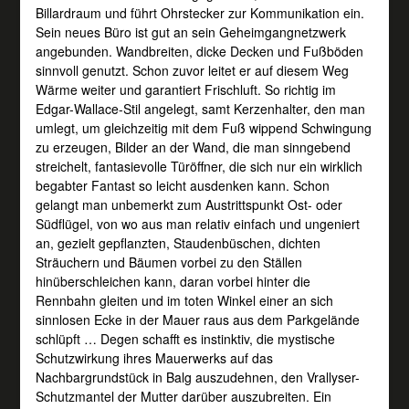
Billardraum und führt Ohrstecker zur Kommunikation ein.
Sein neues Büro ist gut an sein Geheimgangnetzwerk
angebunden. Wandbreiten, dicke Decken und Fußböden
sinnvoll genutzt. Schon zuvor leitet er auf diesem Weg
Wärme weiter und garantiert Frischluft. So richtig im
Edgar-Wallace-Stil angelegt, samt Kerzenhalter, den man
umlegt, um gleichzeitig mit dem Fuß wippend Schwingung
zu erzeugen, Bilder an der Wand, die man sinngebend
streichelt, fantasievolle Türöffner, die sich nur ein wirklich
begabter Fantast so leicht ausdenken kann. Schon
gelangt man unbemerkt zum Austrittspunkt Ost- oder
Südflügel, von wo aus man relativ einfach und ungeniert
an, gezielt gepflanzten, Staudenbüschen, dichten
Sträuchern und Bäumen vorbei zu den Ställen
hinüberschleichen kann, daran vorbei hinter die
Rennbahn gleiten und im toten Winkel einer an sich
sinnlosen Ecke in der Mauer raus aus dem Parkgelände
schlüpft … Degen schafft es instinktiv, die mystische
Schutzwirkung ihres Mauerwerks auf das
Nachbargrundstück in Balg auszudehnen, den Vrallyser-
Schutzmantel der Mutter darüber auszubreiten. Ein