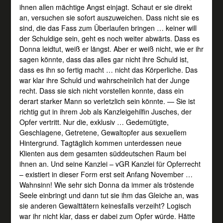
ihnen allen mächtige Angst einjagt. Schaut er sie direkt
an, versuchen sie sofort auszuweichen. Dass nicht sie es
sind, die das Fass zum Überlaufen bringen … keiner will
der Schuldige sein, geht es noch weiter abwärts. Dass es
Donna leidtut, weiß er längst. Aber er weiß nicht, wie er ihr
sagen könnte, dass das alles gar nicht ihre Schuld ist,
dass es ihn so fertig macht … nicht das Körperliche. Das
war klar ihre Schuld und wahrscheinlich hat der Junge
recht. Dass sie sich nicht vorstellen konnte, dass ein
derart starker Mann so verletzlich sein könnte. — Sie ist
richtig gut in ihrem Job als Kanzleigehilfin Jusches, der
Opfer vertritt. Nur die, exklusiv … Gedemütigte,
Geschlagene, Getretene, Gewaltopfer aus sexuellem
Hintergrund. Tagtäglich kommen unterdessen neue
Klienten aus dem gesamten süddeutschen Raum bei
ihnen an. Und seine Kanzlei – vGR Kanzlei für Opferrecht
– existiert in dieser Form erst seit Anfang November …
Wahnsinn! Wie sehr sich Donna da immer als tröstende
Seele einbringt und dann tut sie ihm das Gleiche an, was
sie anderen Gewalttätern keinesfalls verzeiht? Logisch
war ihr nicht klar, dass er dabei zum Opfer würde. Hätte