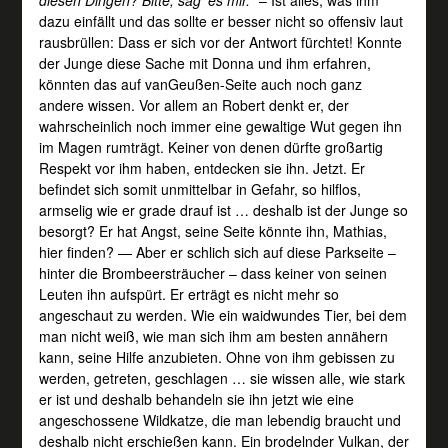
dazu einfällt und das sollte er besser nicht so offensiv laut
rausbrüllen: Dass er sich vor der Antwort fürchtet! Konnte
der Junge diese Sache mit Donna und ihm erfahren,
könnten das auf vanGeußen-Seite auch noch ganz
andere wissen. Vor allem an Robert denkt er, der
wahrscheinlich noch immer eine gewaltige Wut gegen ihn
im Magen rumträgt. Keiner von denen dürfte großartig
Respekt vor ihm haben, entdecken sie ihn. Jetzt. Er
befindet sich somit unmittelbar in Gefahr, so hilflos,
armselig wie er grade drauf ist … deshalb ist der Junge so
besorgt? Er hat Angst, seine Seite könnte ihn, Mathias,
hier finden? — Aber er schlich sich auf diese Parkseite –
hinter die Brombeersträucher – dass keiner von seinen
Leuten ihn aufspürt. Er erträgt es nicht mehr so
angeschaut zu werden. Wie ein waidwundes Tier, bei dem
man nicht weiß, wie man sich ihm am besten annähern
kann, seine Hilfe anzubieten. Ohne von ihm gebissen zu
werden, getreten, geschlagen … sie wissen alle, wie stark
er ist und deshalb behandeln sie ihn jetzt wie eine
angeschossene Wildkatze, die man lebendig braucht und
deshalb nicht erschießen kann. Ein brodelnder Vulkan, der