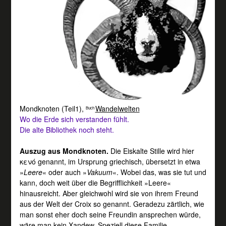
Mondknoten (Teil1)
,
Wandelwelten
Buch
Wo die Erde sich verstanden fühlt.
Die alte Bibliothek noch steht.
Auszug aus Mondknoten.
Die Eiskalte Stille wird hier
κενό genannt, im Ursprung griechisch, übersetzt in etwa
»
Leere
« oder auch »
Vakuum
«. Wobei das, was sie tut und
kann, doch weit über die Begrifflichkeit »Leere«
hinausreicht. Aber gleichwohl wird sie von ihrem Freund
aus der Welt der Croix so genannt. Geradezu zärtlich, wie
man sonst eher doch seine Freundin ansprechen würde,
wäre man kein Xandew. Speziell diese Familie