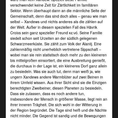
verschwendet keine Zeit für Zärtlichkeit im familiären
Sektor. Wenn überhaupt dann an die männliche Seite der
Gemeinschaft, denn das sind doch alles – genau wie man
selbst – Xandews und nichts anderes als die zählen auf
der Welt. Außer in diesem speziellen Fall des Hävrik
Croixs sein ganz spezieller Freund κενό. Seine Familie
siedelt schon seit Urzeiten an der südlich gelegenen
Schwarzmeerküste. Sie zählt zum Volk der Alaniij. Eine
zahlenmäßig nicht unerheblich vertretene Sippschaft –
wobei man sie rein statistisch doch mehr zu den kleineren
bis mittelgroßen einsortiert, die eine Ausbreitung genießt,
die durchaus in der Lage ist, ein kleineres Dorf ganz allein
zu besiedeln. Was sie auch tut, denn man weiß ja, wie
ungern Xandews andere Warmblüter auf zwei Beinen in
ihrem Umfeld wissen. Aus ihrer Sicht sind sie die Einzigen
berechtigten Zweibeiner, diesen Planeten zu besiedeln.
Dass sie zulassen, dass es noch andere tun,
insbesondere der Mensch in größerer Masse, liegt rein an
ihrer inneren Trägheit. Die sich wohl in der Witterung in
der Region begründet. Die Tage sind heiß und die Nächte
nicht minder. Die Gegend ist sandig und die Bewegungen