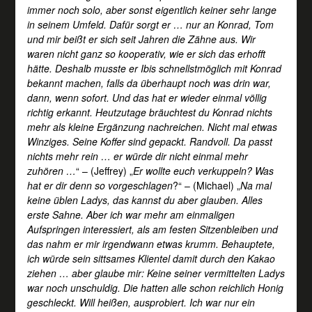
immer noch solo, aber sonst eigentlich keiner sehr lange
in seinem Umfeld. Dafür sorgt er … nur an Konrad, Tom
und mir beißt er sich seit Jahren die Zähne aus. Wir
waren nicht ganz so kooperativ, wie er sich das erhofft
hätte. Deshalb musste er Ibis schnellstmöglich mit Konrad
bekannt machen, falls da überhaupt noch was drin war,
dann, wenn sofort. Und das hat er wieder einmal völlig
richtig erkannt. Heutzutage bräuchtest du Konrad nichts
mehr als kleine Ergänzung nachreichen. Nicht mal etwas
Winziges. Seine Koffer sind gepackt. Randvoll. Da passt
nichts mehr rein … er würde dir nicht einmal mehr
zuhören …
“ – (Jeffrey) „
Er wollte euch verkuppeln? Was
hat er dir denn so vorgeschlagen
?“ – (Michael) „
Na mal
keine üblen Ladys, das kannst du aber glauben. Alles
erste Sahne. Aber ich war mehr am einmaligen
Aufspringen interessiert, als am festen Sitzenbleiben und
das nahm er mir irgendwann etwas krumm. Behauptete,
ich würde sein sittsames Klientel damit durch den Kakao
ziehen … aber glaube mir: Keine seiner vermittelten Ladys
war noch unschuldig. Die hatten alle schon reichlich Honig
geschleckt. Will heißen, ausprobiert. Ich war nur ein