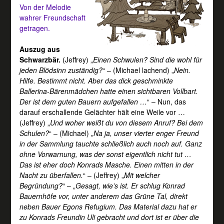
Von der Melodie
wahrer Freundschaft
getragen.
Auszug aus
Schwarzbär
.
(Jeffrey) „
Einen Schwulen? Sind die wohl für
jeden Blödsinn zuständig?
“ – (Michael lachend) „
Nein.
Hilfe. Bestimmt nicht. Aber das dick geschminkte
Ballerina-Bärenmädchen hatte einen sichtbaren Vollbart.
Der ist dem guten Bauern aufgefallen …
“ – Nun, das
darauf erschallende Gelächter hält eine Weile vor …
(Jeffrey) „
Und woher weißt du von diesem Anruf? Bei dem
Schulen?
“ – (Michael) „
Na ja, unser vierter enger Freund
in der Sammlung tauchte schließlich auch noch auf. Ganz
ohne Vorwarnung, was der sonst eigentlich nicht tut …
Das ist eher doch Konrads Masche. Einen mitten in der
Nacht zu überfallen.
“ – (Jeffrey) „
Mit welcher
Begründung?
“ – „
Gesagt, wie’s ist. Er schlug Konrad
Bauernhöfe vor, unter anderem das Grüne Tal, direkt
neben Bauer Egons Refugium. Das Material dazu hat er
zu Konrads Freundin Uli gebracht und dort ist er über die