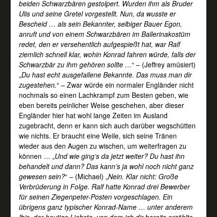
beiden Schwarzbären gestolpert. Wurden ihm als Bruder
Ulis und seine Gretel vorgestellt. Nun, da wusste er
Bescheid … als sein Bekannter, selbiger Bauer Egon,
anruft und von einem Schwarzbären im Ballerinakostüm
redet, den er versehentlich aufgespießt hat, war Ralf
ziemlich schnell klar, wohin Konrad fahren würde, falls der
Schwarzbär zu ihm gehören sollte …
“ – (Jeffrey amüsiert)
„
Du hast echt ausgefallene Bekannte. Das muss man dir
zugestehen.
“ – Zwar würde ein normaler Engländer nicht
nochmals so einen Lachkrampf zum Besten geben, wie
eben bereits peinlicher Weise geschehen, aber dieser
Engländer hier hat wohl lange Zeiten im Ausland
zugebracht, denn er kann sich auch darüber wegschütten
wie nichts. Er braucht eine Weile, sich seine Tränen
wieder aus den Augen zu wischen, um weiterfragen zu
können … „
Und wie ging’s da jetzt weiter? Du hast ihn
behandelt und dann? Das kann’s ja wohl noch nicht ganz
gewesen sein?
“ – (Michael) „
Nein. Klar nicht: Große
Verbrüderung in Folge. Ralf hatte Konrad drei Bewerber
für seinen Ziegenpeter-Posten vorgeschlagen. Ein
übrigens ganz typischer Konrad-Name … unter anderem
Ibis, der heutige Liebste, von dem ich dir bereits erzählte.