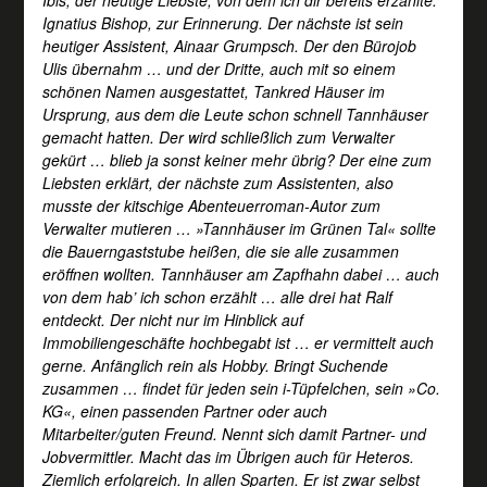
Ignatius Bishop, zur Erinnerung. Der nächste ist sein
heutiger Assistent, Ainaar Grumpsch. Der den Bürojob
Ulis übernahm … und der Dritte, auch mit so einem
schönen Namen ausgestattet, Tankred Häuser im
Ursprung, aus dem die Leute schon schnell Tannhäuser
gemacht hatten. Der wird schließlich zum Verwalter
gekürt … blieb ja sonst keiner mehr übrig? Der eine zum
Liebsten erklärt, der nächste zum Assistenten, also
musste der kitschige Abenteuerroman-Autor zum
Verwalter mutieren … »Tannhäuser im Grünen Tal« sollte
die Bauerngaststube heißen, die sie alle zusammen
eröffnen wollten. Tannhäuser am Zapfhahn dabei … auch
von dem hab’ ich schon erzählt … alle drei hat Ralf
entdeckt. Der nicht nur im Hinblick auf
Immobiliengeschäfte hochbegabt ist … er vermittelt auch
gerne. Anfänglich rein als Hobby. Bringt Suchende
zusammen … findet für jeden sein i-Tüpfelchen, sein »Co.
KG«, einen passenden Partner oder auch
Mitarbeiter/guten Freund. Nennt sich damit Partner- und
Jobvermittler. Macht das im Übrigen auch für Heteros.
Ziemlich erfolgreich. In allen Sparten. Er ist zwar selbst