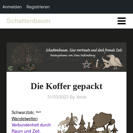
Anmelden
Registrieren
Schattenbaum
Die Koffer gepackt
31/03/2023
By Xena
Schwarzbär
,
Buch
Wandelwelten
Verbundenheit durch
Raum und Zeit.