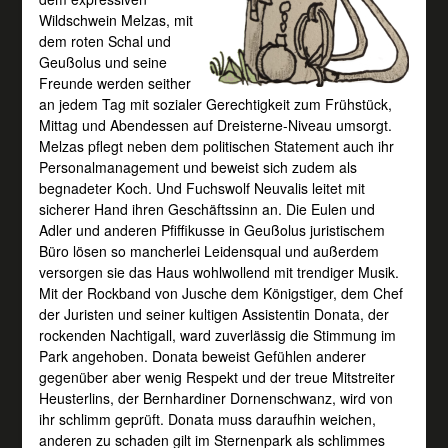
Wildschwein Melzas, mit
dem roten Schal und
Geußolus und seine
Freunde werden seither
an jedem Tag mit sozialer Gerechtigkeit zum Frühstück,
Mittag und Abendessen auf Dreisterne-Niveau umsorgt.
Melzas pflegt neben dem politischen Statement auch ihr
Personalmanagement und beweist sich zudem als
begnadeter Koch. Und Fuchswolf Neuvalis leitet mit
sicherer Hand ihren Geschäftssinn an. Die Eulen und
Adler und anderen Pfiffikusse in Geußolus juristischem
Büro lösen so mancherlei Leidensqual und außerdem
versorgen sie das Haus wohlwollend mit trendiger Musik.
Mit der Rockband von Jusche dem Königstiger, dem Chef
der Juristen und seiner kultigen Assistentin Donata, der
rockenden Nachtigall, ward zuverlässig die Stimmung im
Park angehoben. Donata beweist Gefühlen anderer
gegenüber aber wenig Respekt und der treue Mitstreiter
Heusterlins, der Bernhardiner Dornenschwanz, wird von
ihr schlimm geprüft. Donata muss daraufhin weichen,
anderen zu schaden gilt im Sternenpark als schlimmes