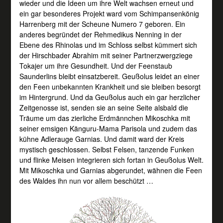
wieder und die Ideen um ihre Welt wachsen erneut und
ein gar besonderes Projekt ward vom Schimpansenkönig
Harrenberg mit der Scheune Numero 7 geboren. Ein
anderes begründet der Rehmedikus Nenning in der
Ebene des Rhinolas und im Schloss selbst kümmert sich
der Hirschbader Abrahim mit seiner Partnerzwergziege
Tokajer um ihre Gesundheit. Und der Feenstaub
Saunderlins bleibt einsatzbereit. Geußolus leidet an einer
den Feen unbekannten Krankheit und sie bleiben besorgt
im Hintergrund. Und da Geußolus auch ein gar herzlicher
Zeitgenosse ist, senden sie an seine Seite alsbald die
Träume um das zierliche Erdmännchen Mikoschka mit
seiner emsigen Känguru-Mama Parisola und zudem das
kühne Adlerauge Garnias. Und damit ward der Kreis
mystisch geschlossen. Selbst Felsen, tanzende Funken
und flinke Meisen integrieren sich fortan in Geußolus Welt.
Mit Mikoschka und Garnias abgerundet, wähnen die Feen
des Waldes ihn nun vor allem beschützt …