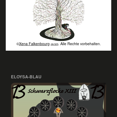
©
Xena Falkenbourg
. Alle Rechte vorbehalten.
xfw fürth
ELOYSA-BLAU