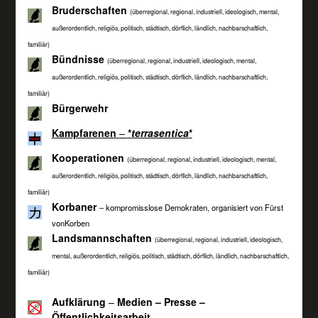
Bruderschaften
(überregional, regional, industriell, ideologisch, mental,
außerordentlich, religiös, politisch, städtisch, dörflich, ländlich, nachbarschaftlich,
familiär)
Bündnisse
(überregional, regional, industriell, ideologisch, mental,
außerordentlich, religiös, politisch, städtisch, dörflich, ländlich, nachbarschaftlich,
familiär)
Bürgerwehr
Kampfarenen
–
*
terrasentica
*
Kooperationen
(überregional, regional, industriell, ideologisch, mental,
außerordentlich, religiös, politisch, städtisch, dörflich, ländlich, nachbarschaftlich,
familiär)
Korbaner
– kompromisslose Demokraten, organisiert von Fürst
vonKorben
Landsmannschaften
(überregional, regional, industriell, ideologisch,
mental, außerordentlich, religiös, politisch, städtisch, dörflich, ländlich, nachbarschaftlich,
familiär)
Aufklärung
–
Medien – Presse –
Öffentlichkeitsarbeit