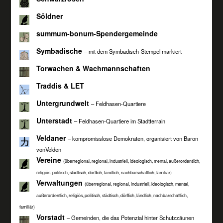
Söldner
summum-bonum-Spendergemeinde
Symbadische
– mit dem Symbadisch-Stempel markiert
Torwachen & Wachmannschaften
Traddis & LET
Untergrundwelt
– Feldhasen-Quartiere
Unterstadt
– Feldhasen-Quartiere im Stadtterrain
Veldaner
– kompromisslose Demokraten, organisiert von Baron
vonVelden
Vereine
(überregional, regional, industriell, ideologisch, mental, außerordentlich,
religiös, politisch, städtisch, dörflich, ländlich, nachbarschaftlich, familiär)
Verwaltungen
(überregional, regional, industriell, ideologisch, mental,
außerordentlich, religiös, politisch, städtisch, dörflich, ländlich, nachbarschaftlich,
familiär)
Vorstadt
– Gemeinden, die das Potenzial hinter Schutzzäunen