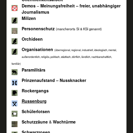
Demos
–
Meinungsfreiheit – freier, unabhängiger
Journalismus
Milizen
Personenschutz
(mancherorts SI & KSI genannt)
Orchideen
Organisationen
(überregional, regional, industriell, ideologisch, mental,
außerordentlich, religiös, politisch, städtisch, dörflich, ländlich, nachbarschaftlich,
familiär)
Paramilitärs
Prinzenaufstand – Nussknacker
Rockergangs
Russenburg
Schülerlotsen
Schutzzäune
&
Wachtürme
Schwarzrosen