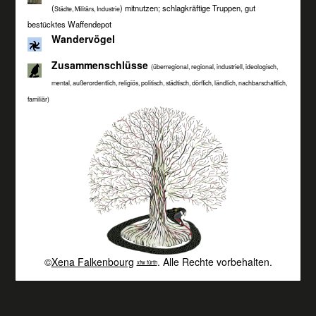
(
) mitnutzen; schlagkräftige Truppen, gut
Städte, Militärs, Industrie
bestücktes Waffendepot
Wandervögel
Zusammenschlüsse
(überregional, regional, industriell, ideologisch,
mental, außerordentlich, religiös, politisch, städtisch, dörflich, ländlich, nachbarschaftlich,
familiär)
©
Xena Falkenbourg
. Alle Rechte vorbehalten.
xfw fürth