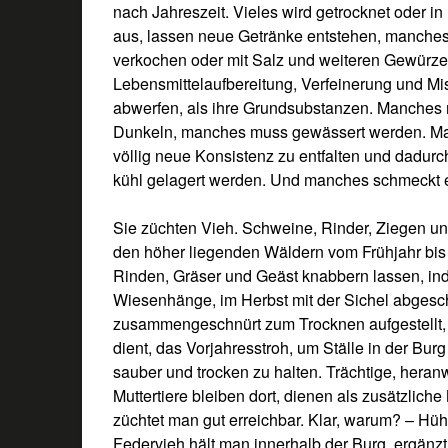
nach Jahreszeit. Vieles wird getrocknet oder i
aus, lassen neue Getränke entstehen, manches 
verkochen oder mit Salz und weiteren Gewürzen
Lebensmittelaufbereitung, Verfeinerung und Mi
abwerfen, als ihre Grundsubstanzen. Manches 
Dunkeln, manches muss gewässert werden. Man
völlig neue Konsistenz zu entfalten und dadurc
kühl gelagert werden. Und manches schmeckt ers
Sie züchten Vieh. Schweine, Rinder, Ziegen und
den höher liegenden Wäldern vom Frühjahr bis 
Rinden, Gräser und Geäst knabbern lassen, ind
Wiesenhänge, im Herbst mit der Sichel abges
zusammengeschnürt zum Trocknen aufgestellt,
dient, das Vorjahresstroh, um Ställe in der Burg
sauber und trocken zu halten. Trächtige, her
Muttertiere bleiben dort, dienen als zusätzliche
züchtet man gut erreichbar. Klar, warum? – Hü
Federvieh hält man innerhalb der Burg, ergänz