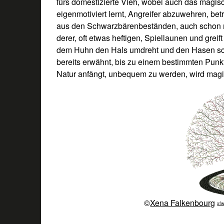
fürs domestizierte Vieh, wobei auch das magis
eigenmotiviert lernt, Angreifer abzuwehren, be
aus den Schwarzbärenbeständen, auch schon ra
derer, oft etwas heftigen, Spiellaunen und gre
dem Huhn den Hals umdreht und den Hasen schl
bereits erwähnt, bis zu einem bestimmten Punkt 
Natur anfängt, unbequem zu werden, wird magi
©
Xena Falkenbourg
xfw