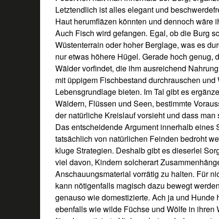
Letztendlich ist alles elegant und beschwerdefr
Haut herumfläzen könnten und dennoch wäre i
Auch Fisch wird gefangen. Egal, ob die Burg sc
Wüstenterrain oder hoher Berglage, was es dur
nur etwas höhere Hügel. Gerade hoch genug, d
Wälder vorfindet, die ihm ausreichend Nahrun
mit üppigem Fischbestand durchrauschen und 
Lebensgrundlage bieten. Im Tal gibt es ergänz
Wäldern, Flüssen und Seen, bestimmte Vorausset
der natürliche Kreislauf vorsieht und dass man
Das entscheidende Argument innerhalb eines S
tatsächlich von natürlichen Feinden bedroht w
kluge Strategien. Deshalb gibt es dieserlei So
viel davon, Kindern solcherart Zusammenhäng
Anschauungsmaterial vorrätig zu halten. Für ni
kann nötigenfalls magisch dazu bewegt werden,
genauso wie domestizierte. Ach ja und Hunde
ebenfalls wie wilde Füchse und Wölfe in ihren