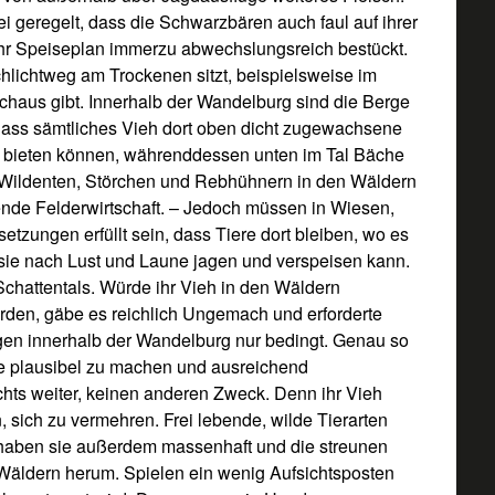
ei geregelt, dass die Schwarzbären auch faul auf ihrer
hr Speiseplan immerzu abwechslungsreich bestückt.
hlichtweg am Trockenen sitzt, beispielsweise im
chaus gibt. Innerhalb der Wandelburg sind die Berge
ass sämtliches Vieh dort oben dicht zugewachsene
g bieten können, währenddessen unten im Tal Bäche
Wildenten, Störchen und Rebhühnern in den Wäldern
ende Felderwirtschaft. – Jedoch müssen in Wiesen,
zungen erfüllt sein, dass Tiere dort bleiben, wo es
 sie nach Lust und Laune jagen und verspeisen kann.
chattentals. Würde ihr Vieh in den Wäldern
erden, gäbe es reichlich Ungemach und erforderte
rgen innerhalb der Wandelburg nur bedingt. Genau so
e plausibel zu machen und ausreichend
chts weiter, keinen anderen Zweck. Denn ihr Vieh
 sich zu vermehren. Frei lebende, wilde Tierarten
 haben sie außerdem massenhaft und die streunen
 Wäldern herum. Spielen ein wenig Aufsichtsposten