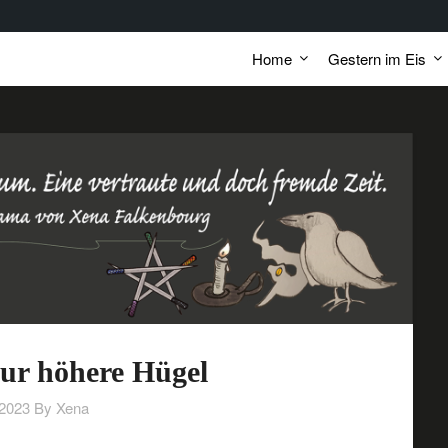
Home
Gestern im Eis
nur höhere Hügel
/2023
By Xena