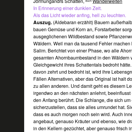
Jörmungandrs Schatten,
Wandelwelten
Buch
In Erinnerung einer dunklen Zeit.
Als das Licht wieder anfing, hell zu leuchten.
Auszug.
(Aldebaran erzählt) Bauern außerhal
bauen Gemüse und Korn an, Forstarbeiter sorg
ausgeglichenen Wildbestand sowie Pflanzenw
Wäldern. Weil man da tausend Fehler machen k
Salim. Berichtet von einer Phase, wo alle Aho
gesamten Ahornbaumbestand in den Wäldern ve
Gleichgewicht ihres Schattentals bedroht hätte.
davon zehrt und bedroht ist, wird ihre Lebensgru
Fällen Alternativen, aber das Original ist halt
zu allen anderen. Und damit geht es diesem Le
irgendwo an den nächsten anlehnt, beeinflusst 
den Anfang berührt. Die Schlange, die sich um
sicherzustellen, dass sie alles umrundet hat. Sie
dass es auch morgen noch sein wird. Auch inn
angebaut, genauso Kräuter und ebenso, wie dr
in den Kellern gezüchtet, aber genauso frisch 