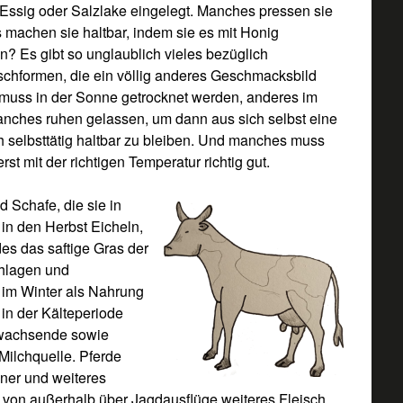
n Essig oder Salzlake eingelegt. Manches pressen sie
machen sie haltbar, indem sie es mit Honig
? Es gibt so unglaublich vieles bezüglich
schformen, die ein völlig anderes Geschmacksbild
muss in der Sonne getrocknet werden, anderes im
ches ruhen gelassen, um dann aus sich selbst eine
h selbsttätig haltbar zu bleiben. Und manches muss
t mit der richtigen Temperatur richtig gut.
 Schafe, die sie in
in den Herbst Eicheln,
es das saftige Gras der
chlagen und
 im Winter als Nahrung
 in der Kälteperiode
anwachsende sowie
 Milchquelle. Pferde
hner und weiteres
t von außerhalb über Jagdausflüge weiteres Fleisch.