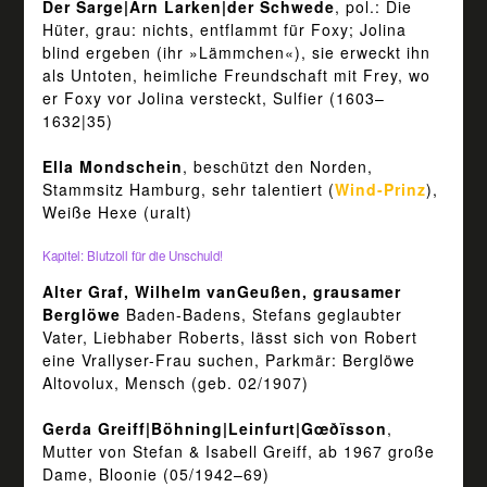
Der Sarge|Arn Larken|der Schwede
, pol.: Die
Hüter, grau: nichts, entflammt für Foxy; Jolina
blind ergeben (ihr »Lämmchen«), sie erweckt ihn
als Untoten, heimliche Freundschaft mit Frey, wo
er Foxy vor Jolina versteckt, Sulfier (1603–
1632|35)
Ella Mondschein
, beschützt den Norden,
Stammsitz Hamburg, sehr talentiert (
Wind-Prinz
),
Weiße Hexe (uralt)
Kapitel: Blutzoll für die Unschuld!
Alter Graf, Wilhelm vanGeußen, grausamer
Berglöwe
Baden-Badens, Stefans geglaubter
Vater, Liebhaber Roberts, lässt sich von Robert
eine Vrallyser-Frau suchen, Parkmär: Berglöwe
Altovolux, Mensch (geb. 02/1907)
Gerda Greiff|Böhning|Leinfurt|Gœðïsson
,
Mutter von Stefan & Isabell Greiff, ab 1967 große
Dame, Bloonie (05/1942–69)