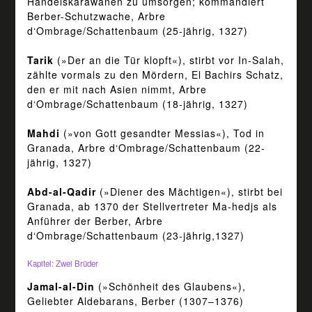
Handelskarawanen zu umsorgen; kommandiert
Berber-Schutzwache, Arbre
d‘Ombrage/Schattenbaum (25-jährig, 1327)
Tarik
(»Der an die Tür klopft«), stirbt vor In-Salah,
zählte vormals zu den Mördern, El Bachirs Schatz,
den er mit nach Asien nimmt, Arbre
d‘Ombrage/Schattenbaum (18-jährig, 1327)
Mahdi
(»von Gott gesandter Messias«), Tod in
Granada, Arbre d‘Ombrage/Schattenbaum (22-
jährig, 1327)
Abd-al-Qadir
(»Diener des Mächtigen«), stirbt bei
Granada, ab 1370 der Stellvertreter Ma-hedjs als
Anführer der Berber, Arbre
d‘Ombrage/Schattenbaum (23-jährig,1327)
Kapitel: Zwei Brüder
Jamal-al-Din
(»Schönheit des Glaubens«),
Geliebter Aldebarans, Berber (1307–1376)