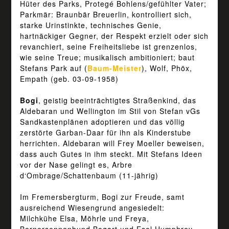
Hüter des Parks, Protegé Bohlens/gefühlter Vater;
Parkmär: Braunbär Breuerlin, kontrolliert sich,
starke Urinstinkte, technisches Genie,
hartnäckiger Gegner, der Respekt erzielt oder sich
revanchiert, seine Freiheitsliebe ist grenzenlos,
wie seine Treue; musikalisch ambitioniert; baut
Stefans Park auf (
Baum-Meister
), Wolf, Phöx,
Empath (geb. 03-09-1958)
Bogi
, geistig beeinträchtigtes Straßenkind, das
Aldebaran und Wellington im Stil von Stefan vGs
Sandkastenplänen adoptieren und das völlig
zerstörte Garban-Daar für ihn als Kinderstube
herrichten. Aldebaran will Frey Moeller beweisen,
dass auch Gutes in ihm steckt. Mit Stefans Ideen
vor der Nase gelingt es, Arbre
d‘Ombrage/Schattenbaum (11-jährig)
Im Fremersbergturm, Bogi zur Freude, samt
ausreichend Wiesengrund angesiedelt:
Milchkühe Elsa, Möhrle und Freya,