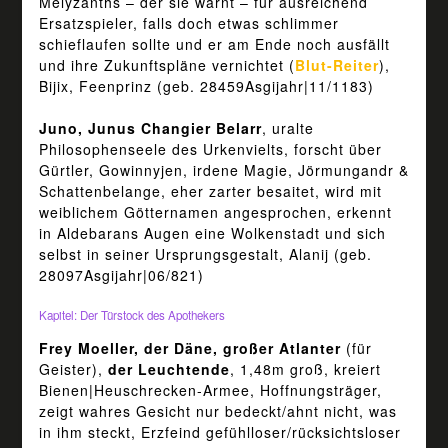
Melyzanths – der sie warnt – für ausreichend
Ersatzspieler, falls doch etwas schlimmer
schieflaufen sollte und er am Ende noch ausfällt
und ihre Zukunftspläne vernichtet (
Blut-Reiter
),
Bijix, Feenprinz (geb. 28459Asgijahr|11/1183)
Juno, Junus Changier Belarr
, uralte
Philosophenseele des Urkenvielts, forscht über
Gürtler, Gowinnyjen, irdene Magie, Jörmungandr &
Schattenbelange, eher zarter besaitet, wird mit
weiblichem Götternamen angesprochen, erkennt
in Aldebarans Augen eine Wolkenstadt und sich
selbst in seiner Ursprungsgestalt, Alanij (geb.
28097Asgijahr|06/821)
Kapitel: Der Türstock des Apothekers
Frey Moeller, der Däne, großer Atlanter
(für
Geister),
der Leuchtende
, 1,48m groß, kreiert
Bienen|Heuschrecken-Armee, Hoffnungsträger,
zeigt wahres Gesicht nur bedeckt/ahnt nicht, was
in ihm steckt, Erzfeind gefühlloser/rücksichtsloser