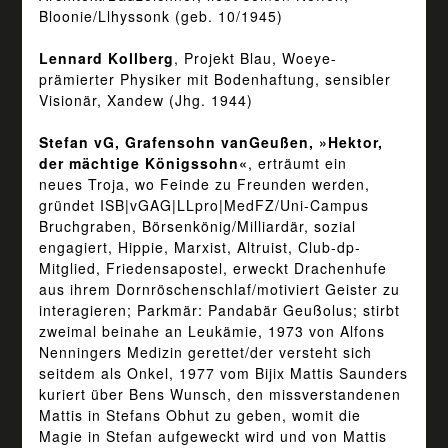
Bloonie/Llhyssonk (geb. 10/1945)
Lennard Kollberg
, Projekt Blau, Woeye-
prämierter Physiker mit Bodenhaftung, sensibler
Visionär, Xandew (Jhg. 1944)
Stefan vG, Grafensohn vanGeußen, »Hektor,
der mächtige Königssohn«
, erträumt ein
neues Troja, wo Feinde zu Freunden werden,
gründet ISB|vGAG|LLpro|MedFZ/Uni-Campus
Bruchgraben, Börsenkönig/Milliardär, sozial
engagiert, Hippie, Marxist, Altruist, Club-dp-
Mitglied, Friedensapostel, erweckt Drachenhufe
aus ihrem Dornröschenschlaf/motiviert Geister zu
interagieren; Parkmär: Pandabär Geußolus; stirbt
zweimal beinahe an Leukämie, 1973 von Alfons
Nenningers Medizin gerettet/der versteht sich
seitdem als Onkel, 1977 vom Bijix Mattis Saunders
kuriert über Bens Wunsch, den missverstandenen
Mattis in Stefans Obhut zu geben, womit die
Magie in Stefan aufgeweckt wird und von Mattis