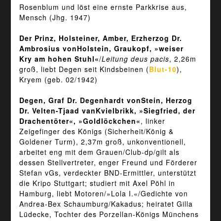
Rosenblum und löst eine ernste Parkkrise aus,
Mensch (Jhg. 1947)
Der Prinz, Holsteiner, Amber, Erzherzog Dr.
Ambrosius vonHolstein, Graukopf, »weiser
Kry am hohen Stuhl«
/
Leitung deus pacis
, 2,26m
groß, liebt Degen seit Kindsbeinen (
Blut-10
),
Kryem (geb. 02/1942)
Degen, Graf Dr. Degenhardt vonStein, Herzog
Dr. Velten-Tjaad vanKvielbrikk, »Siegfried, der
Drachentöter«, »Goldlöckchen«
, linker
Zeigefinger des Königs (Sicherheit/König &
Goldener Turm), 2,37m groß, unkonventionell,
arbeitet eng mit dem Grauen/Club-dp/gilt als
dessen Stellvertreter, enger Freund und Förderer
Stefan vGs, verdeckter BND-Ermittler, unterstützt
die Kripo Stuttgart; studiert mit Axel Pöhl in
Hamburg, liebt Motoren/»Lola I.«/Gedichte von
Andrea-Bex Schaumburg/Kakadus; heiratet Gilla
Lüdecke, Tochter des Porzellan-Königs Münchens