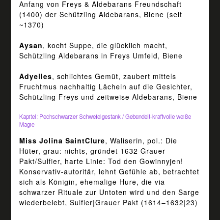
Anfang von Freys & Aldebarans Freundschaft
(1400) der Schützling Aldebarans, Biene (seit
~1370)
Aysan
, kocht Suppe, die glücklich macht,
Schützling Aldebarans in Freys Umfeld, Biene
Adyelles
, schlichtes Gemüt, zaubert mittels
Fruchtmus nachhaltig Lächeln auf die Gesichter,
Schützling Freys und zeitweise Aldebarans, Biene
Kapitel: Pechschwarzer Schwefelgestank / Gebündelt-kraftvolle weiße
Magie
Miss Jolina SaintClure
, Waliserin, pol.: Die
Hüter, grau: nichts, gründet 1632 Grauer
Pakt/Sulfier, harte Linie: Tod den Gowinnyjen!
Konservativ-autoritär, lehnt Gefühle ab, betrachtet
sich als Königin, ehemalige Hure, die via
schwarzer Rituale zur Untoten wird und den Sarge
wiederbelebt, Sulfier|Grauer Pakt (1614–1632|23)