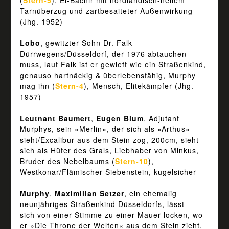
(
Stern-5
), El-Bachir mit nordländisch-hellem
Tarnüberzug und zartbesaiteter Außenwirkung
(Jhg. 1952)
Lobo
, gewitzter Sohn Dr. Falk
Dürrwegens/Düsseldorf, der 1976 abtauchen
muss, laut Falk ist er gewieft wie ein Straßenkind,
genauso hartnäckig & überlebensfähig, Murphy
mag ihn (
Stern-4
), Mensch, Elitekämpfer (Jhg.
1957)
Leutnant Baumert
,
Eugen Blum
, Adjutant
Murphys, sein »Merlin«, der sich als »Arthus«
sieht/Excalibur aus dem Stein zog, 200cm, sieht
sich als Hüter des Grals, Liebhaber von Minkus,
Bruder des Nebelbaums (
Stern-10
),
Westkonar/Flämischer Siebenstein, kugelsicher
Murphy
,
Maximilian Setzer
, ein ehemalig
neunjähriges Straßenkind Düsseldorfs, lässt
sich von einer Stimme zu einer Mauer locken, wo
er »Die Throne der Welten« aus dem Stein zieht,