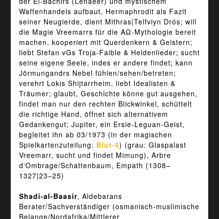
der El-Bachirs (Lenäeer) und mystischem
Waffenhandels aufbaut, Hermaphrodit als Fazit
seiner Neugierde, dient Mithras|Telfviyn Drós; will
die Magie Vreemarrs für die AΩ-Mythologie bereit
machen, kooperiert mit Querdenkern & Geistern;
liebt Stefan vGs Troja-Faible & Heldenlieder; sucht
seine eigene Seele, indes er andere findet; kann
Jörmungandrs Nebel fühlen/sehen/betreten;
verehrt Lokis Shijtarrheim, liebt Idealisten &
Träumer; glaubt, Geschichte könne gut ausgehen,
findet man nur den rechten Blickwinkel, schüttelt
die richtige Hand, öffnet sich alternativem
Gedankengut; Jupiter, ein Ersie-Leguan-Geist,
begleitet ihn ab 03/1973 (in der magischen
Spielkartenzuteilung:
Blut-9
) (grau: Glaspalast
Vreemarr, sucht und findet Mimung), Arbre
d‘Ombrage/Schattenbaum, Empath (1308–
1327|23–25)
Shadi-al-Baasir
, Aldebarans
Berater/Sachverständiger (osmanisch-muslimische
Belange/Nordafrika/Mittlerer