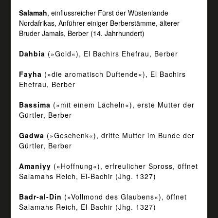
Salamah
, einflussreicher Fürst der Wüstenlande
Nordafrikas, Anführer einiger Berberstämme, älterer
Bruder Jamals, Berber (14. Jahrhundert)
Dahbia
(»Gold«), El Bachirs Ehefrau, Berber
Fayha
(»die aromatisch Duftende«), El Bachirs
Ehefrau, Berber
Bassima
(»mit einem Lächeln«), erste Mutter der
Gürtler, Berber
Gadwa
(»Geschenk«), dritte Mutter im Bunde der
Gürtler, Berber
Amaniyy
(»Hoffnung«), erfreulicher Spross, öffnet
Salamahs Reich, El-Bachir (Jhg. 1327)
Badr-al-Din
(»Vollmond des Glaubens«), öffnet
Salamahs Reich, El-Bachir (Jhg. 1327)