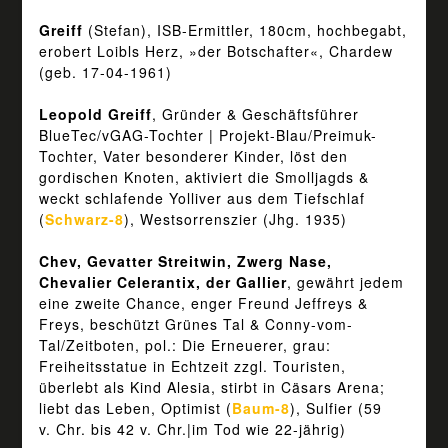
Greiff
(Stefan), ISB-Ermittler, 180cm, hochbegabt,
erobert Loibls Herz, »der Botschafter«, Chardew
(geb. 17-04-1961)
Leopold Greiff
, Gründer & Geschäftsführer
BlueTec/vGAG-Tochter | Projekt-Blau/Preimuk-
Tochter, Vater besonderer Kinder, löst den
gordischen Knoten, aktiviert die Smolljagds &
weckt schlafende Yolliver aus dem Tiefschlaf
(
Schwarz-8
), Westsorrenszier (Jhg. 1935)
Chev, Gevatter Streitwin, Zwerg Nase,
Chevalier Celerantix, der Gallier
, gewährt jedem
eine zweite Chance, enger Freund Jeffreys &
Freys, beschützt Grünes Tal & Conny-vom-
Tal/Zeitboten, pol.: Die Erneuerer, grau:
Freiheitsstatue in Echtzeit zzgl. Touristen,
überlebt als Kind Alesia, stirbt in Cäsars Arena;
liebt das Leben, Optimist (
Baum-8
), Sulfier (59
v. Chr. bis 42 v. Chr.|im Tod wie 22-jährig)