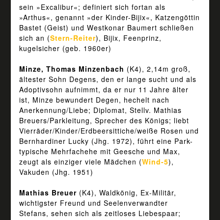
sein »Excalibur«; definiert sich fortan als
»Arthus«, genannt »der Kinder-Bijix«, Katzengöttin
Bastet (Geist) und Westkonar Baumert schließen
sich an (
Stern-Reiter
), Bijix, Feenprinz,
kugelsicher (geb. 1960er)
Minze, Thomas Minzenbach
(K4), 2,14m groß,
ältester Sohn Degens, den er lange sucht und als
Adoptivsohn aufnimmt, da er nur 11 Jahre älter
ist, Minze bewundert Degen, hechelt nach
Anerkennung/Liebe; Diplomat, Stellv. Mathias
Breuers/Parkleitung, Sprecher des Königs; liebt
Vierräder/Kinder/Erdbeersittiche/weiße Rosen und
Bernhardiner Lucky (Jhg. 1972), führt eine Park-
typische Mehrfachehe mit Geesche und Max,
zeugt als einziger viele Mädchen (
Wind-5
),
Vakuden (Jhg. 1951)
Mathias Breuer
(K4), Waldkönig, Ex-Militär,
wichtigster Freund und Seelenverwandter
Stefans, sehen sich als zeitloses Liebespaar;