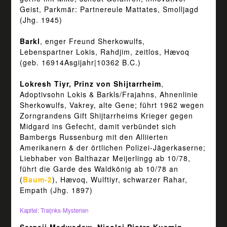
Geist, Parkmär: Partnereule Mattates, Smolljagd
(Jhg. 1945)
Barkl
, enger Freund Sherkowulfs,
Lebenspartner Lokis, Rahdjim, zeitlos, Hævoq
(geb. 16914Asgijahr|10362 B.C.)
Lokresh Tiyr, Prinz von Shijtarrheim
,
Adoptivsohn Lokis & Barkls/Frajahns, Ahnenlinie
Sherkowulfs, Vakrey, alte Gene; führt 1962 wegen
Zorngrandens Gift Shijtarrheims Krieger gegen
Midgard ins Gefecht, damit verbündet sich
Bambergs Russenburg mit den Alliierten
Amerikanern & der örtlichen Polizei-Jägerkaserne;
Liebhaber von Balthazar Meijerlingg ab 10/78,
führt die Garde des Waldkönig ab 10/78 an
(
Baum-2
), Hævoq, Wulftiyr, schwarzer Rahar,
Empath (Jhg. 1897)
Kapitel: Traijnks-Mysterien