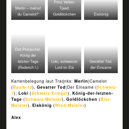
Prinz Velten-
Merlin – meinst
Tjaad,
du Camelot?
Goldlöckchen
Eiskönig
Didi Polnischer,
König der
letzten Tage
Loki, schwarzer
Gevatter Tod,
(Roderich I.)
Lord im Eis
der Einsame
Kartenbelegung laut Traijnks:
Merlin
|Camelot
(
Baum-10
),
Gevatter Tod
|Der Einsame (
Schwarz-
7
),
Loki
(
Schwarz-Krieger
),
König-der-letzten-
Tage
(
Schwarz-Meister
),
Goldlöckchen
(
Blut-
Meister
),
Eiskönig
(
Wind-Meister
)
Alex