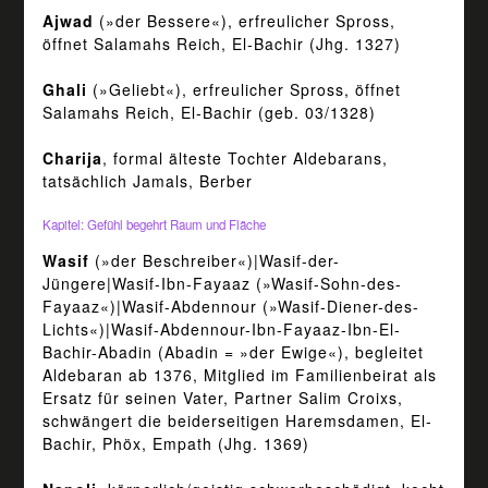
Ajwad
(»der Bessere«), erfreulicher Spross,
öffnet Salamahs Reich, El-Bachir (Jhg. 1327)
Ghali
(»Geliebt«), erfreulicher Spross, öffnet
Salamahs Reich, El-Bachir (geb. 03/1328)
Charija
, formal älteste Tochter Aldebarans,
tatsächlich Jamals, Berber
Kapitel: Gefühl begehrt Raum und Fläche
Wasif
(»der Beschreiber«)|Wasif-der-
Jüngere|Wasif-Ibn-Fayaaz (»Wasif-Sohn-des-
Fayaaz«)|Wasif-Abdennour (»Wasif-Diener-des-
Lichts«)|Wasif-Abdennour-Ibn-Fayaaz-Ibn-El-
Bachir-Abadin (Abadin = »der Ewige«), begleitet
Aldebaran ab 1376, Mitglied im Familienbeirat als
Ersatz für seinen Vater, Partner Salim Croixs,
schwängert die beiderseitigen Haremsdamen, El-
Bachir, Phöx, Empath (Jhg. 1369)