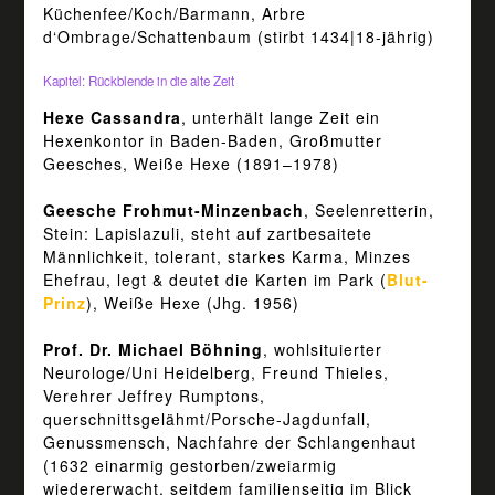
Küchenfee/Koch/Barmann, Arbre
d‘Ombrage/Schattenbaum (stirbt 1434|18-jährig)
Kapitel: Rückblende in die alte Zeit
Hexe Cassandra
, unterhält lange Zeit ein
Hexenkontor in Baden-Baden, Großmutter
Geesches, Weiße Hexe (1891–1978)
Geesche Frohmut-Minzenbach
, Seelenretterin,
Stein: Lapislazuli, steht auf zartbesaitete
Männlichkeit, tolerant, starkes Karma, Minzes
Ehefrau, legt & deutet die Karten im Park (
Blut-
Prinz
), Weiße Hexe (Jhg. 1956)
Prof. Dr. Michael Böhning
, wohlsituierter
Neurologe/Uni Heidelberg, Freund Thieles,
Verehrer Jeffrey Rumptons,
querschnittsgelähmt/Porsche-Jagdunfall,
Genussmensch, Nachfahre der Schlangenhaut
(1632 einarmig gestorben/zweiarmig
wiedererwacht, seitdem familienseitig im Blick