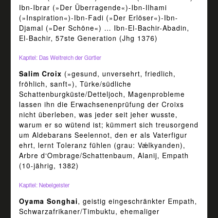
Ibn-Ibrar (»Der Überragende«)-Ibn-Ilhami
(»Inspiration«)-Ibn-Fadi (»Der Erlöser«)-Ibn-
Djamal (»Der Schöne«) … Ibn-El-Bachir-Abadin,
El-Bachir, 57ste Generation (Jhg 1376)
Kapitel: Das Weltreich der Gürtler
Salim Croix
(»gesund, unversehrt, friedlich,
fröhlich, sanft«), Türke/südliche
Schattenburgküste/Detteljoch, Magenprobleme
lassen ihn die Erwachsenenprüfung der Croixs
nicht überleben, was jeder seit jeher wusste,
warum er so wütend ist; kümmert sich treusorgend
um Aldebarans Seelennot, den er als Vaterfigur
ehrt, lernt Toleranz fühlen (grau: Vǽlkyanden),
Arbre d‘Ombrage/Schattenbaum, Alanij, Empath
(10-jährig, 1382)
Kapitel: Nebelgeister
Oyama Songhai
, geistig eingeschränkter Empath,
Schwarzafrikaner/Timbuktu, ehemaliger