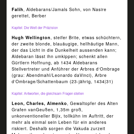
Falih
, Aldebarans/Jamals Sohn, von Nasire
gerettet, Berber
Kapitel: Die Welt der Präzision
Hugh Wellington
, steifer Brite, etwas schüchtern,
der zweite blonde, blauäugige, hellhäutige Mann,
der das Licht in die Dunkelheit aussenden kann;
Aldebaran lässt ihn umkippen; schenkt allen
Gürtlern Hoffnung, ab 1434 Aldebarans
Stellvertreter und Anführer der Arbres d‘Ombrage
(grau: Abendmahl/Leonardo daVinci), Arbre
d‘Ombrage/Schattenbaum (23-jährig, 1434|31)
Kapitel: Antworten, die gleichsam Fragen stellen
Leon, Charles, Almenko
, Gewaltopfer des Alten
Grafen vanGeußen, 1,35m groß,
unkonventioneller Bijix, tollkühn im Auftritt, der
mehr als einmal sein Leben für ein anderes
riskiert. Deshalb sorgen die Vakuda zurzeit