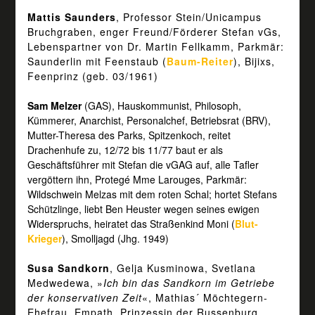
Mattis Saunders
, Professor Stein/Unicampus
Bruchgraben, enger Freund/Förderer Stefan vGs,
Lebenspartner von Dr. Martin Fellkamm, Parkmär:
Saunderlin mit Feenstaub (
Baum-Reiter
), Bijixs,
Feenprinz (geb. 03/1961)
Sam Melzer
(GAS), Hauskommunist, Philosoph,
Kümmerer, Anarchist, Personalchef, Betriebsrat (BRV),
Mutter-Theresa des Parks, Spitzenkoch, reitet
Drachenhufe zu, 12/72 bis 11/77 baut er als
Geschäftsführer mit Stefan die vGAG auf, alle Tafler
vergöttern ihn, Protegé Mme Larouges, Parkmär:
Wildschwein Melzas mit dem roten Schal; hortet Stefans
Schützlinge, liebt Ben Heuster wegen seines ewigen
Widerspruchs, heiratet das Straßenkind Moni (
Blut-
Krieger
), Smolljagd (Jhg. 1949)
Susa Sandkorn
, Gelja Kusminowa, Svetlana
Medwedewa, »
Ich bin das Sandkorn im Getriebe
der konservativen Zeit
«, Mathias´ Möchtegern-
Ehefrau, Empath, Prinzessin der Russenburg,