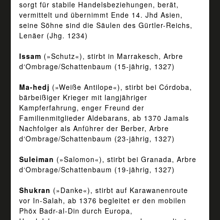
sorgt für stabile Handelsbeziehungen, berät,
vermittelt und übernimmt Ende 14. Jhd Asien,
seine Söhne sind die Säulen des Gürtler-Reichs,
Lenäer (Jhg. 1234)
Issam
(»Schutz«), stirbt in Marrakesch, Arbre
d‘Ombrage/Schattenbaum (15-jährig, 1327)
Ma-hedj
(»Weiße Antilope«), stirbt bei Córdoba,
bärbeißiger Krieger mit langjähriger
Kampferfahrung, enger Freund der
Familienmitglieder Aldebarans, ab 1370 Jamals
Nachfolger als Anführer der Berber, Arbre
d‘Ombrage/Schattenbaum (23-jährig, 1327)
Suleiman
(»Salomon«), stirbt bei Granada, Arbre
d‘Ombrage/Schattenbaum (19-jährig, 1327)
Shukran
(»Danke«), stirbt auf Karawanenroute
vor In-Salah, ab 1376 begleitet er den mobilen
Phöx Badr-al-Din durch Europa,