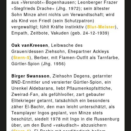
aus »Versnobt«-Bogenhausen; Leonberger Frazer
»Siegfrieds Drache« (Jhg. 1972); sein ältester
Sohn Minze ahnt nichts um Verwandtschaft; wird
als Kind von Friedl (sein Schutzpatron)
vergewaltigt; fühlt Kräfte instinktiv (
Blut-Meister
),
Empath, Zeitbote, Vakuden (geb. 24-12-1939)
Oak vanKreesen
, Leibwache des
Grauen/dessen Ziehsohn, Ehepartner Ackleys
(
Stern-5
), Berber, mit Flamen-Outfit als Tarnfarbe,
Gürtler-Spion (Jhg. 1956)
Birger Swansson
, Ziehsohn Degens, getarnter
BND-Ermittler und versierter Gürtler-Spion, ein
Urenkel Aldebarans, liebt Pflaumenkopfsittiche,
Zweirad-Fan, als gefühlvoller, zart gebauter
Elitekrieger getarnt, tatsächlich ein besonders
zäher El-Bachir, den man leicht unterschätzt, als
Teamplayer Ingos geplant, von Minze stets
beschützt, siedelt 1978 mit Ingo in die Russenburg
über, um den Bund »vakudisch« abzusichern