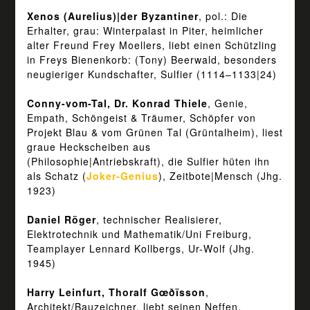
Xenos (Aurelius)|der Byzantiner
, pol.: Die
Erhalter, grau: Winterpalast in Piter, heimlicher
alter Freund Frey Moellers, liebt einen Schützling
in Freys Bienenkorb: (Tony) Beerwald, besonders
neugieriger Kundschafter, Sulfier (1114–1133|24)
Conny-vom-Tal, Dr. Konrad Thiele
, Genie,
Empath, Schöngeist & Träumer, Schöpfer von
Projekt Blau & vom Grünen Tal (Grüntalheim), liest
graue Heckscheiben aus
(Philosophie|Antriebskraft), die Sulfier hüten ihn
als Schatz (
Joker-Genius
), Zeitbote|Mensch (Jhg.
1923)
Daniel Röger
, technischer Realisierer,
Elektrotechnik und Mathematik/Uni Freiburg,
Teamplayer Lennard Kollbergs, Ur-Wolf (Jhg.
1945)
Harry Leinfurt, Thoralf Gœðïsson
,
Architekt/Bauzeichner, liebt seinen Neffen,