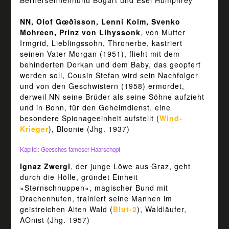
Bernersennenhund Bogart und Esel Humphrey
NN, Olof Gœðïsson, Lenni Kolm, Svenko
Mohreen, Prinz von Llhyssonk
, von Mutter
Irmgrid, Lieblingssohn, Thronerbe, kastriert
seinen Vater Morgan (1951), flieht mit dem
behinderten Dorkan und dem Baby, das geopfert
werden soll, Cousin Stefan wird sein Nachfolger
und von den Geschwistern (1958) ermordet,
derweil NN seine Brüder als seine Söhne aufzieht
und in Bonn, für den Geheimdienst, eine
besondere Spionageeinheit aufstellt (
Wind-
Krieger
), Bloonie (Jhg. 1937)
Kapitel: Geesches famoser Haarschopf
Ignaz Zwergl
, der junge Löwe aus Graz, geht
durch die Hölle, gründet Einheit
»Sternschnuppen«, magischer Bund mit
Drachenhufen, trainiert seine Mannen im
geistreichen Alten Wald (
Blut-2
), Waldläufer,
AOnist (Jhg. 1957)