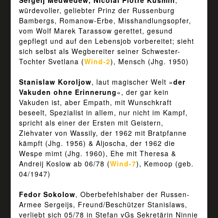
Sergeij Medwedew, Nicolai Piotre Kusmin
,
würdevoller, geliebter Prinz der Russenburg
Bambergs, Romanow-Erbe, Misshandlungsopfer,
vom Wolf Marek Tarassow gerettet, gesund
gepflegt und auf den Lebensjob vorbereitet; sieht
sich selbst als Wegbereiter seiner Schwester-
Tochter Svetlana (
Wind-2
), Mensch (Jhg. 1950)
Stanislaw Koroljow
, laut magischer Welt »
der
Vakuden ohne Erinnerung
«, der gar kein
Vakuden ist, aber Empath, mit Wunschkraft
beseelt, Spezialist in allem, nur nicht im Kampf,
spricht als einer der Ersten mit Geistern,
Ziehvater von Wassily, der 1962 mit Bratpfanne
kämpft (Jhg. 1956) & Aljoscha, der 1962 die
Wespe mimt (Jhg. 1960), Ehe mit Theresa &
Andreij Koslow ab 06/78 (
Wind-7
), Kemoop (geb.
04/1947)
Fedor Sokolow
, Oberbefehlshaber der Russen-
Armee Sergeijs, Freund/Beschützer Stanislaws,
verliebt sich 05/78 in Stefan vGs Sekretärin Ninnie