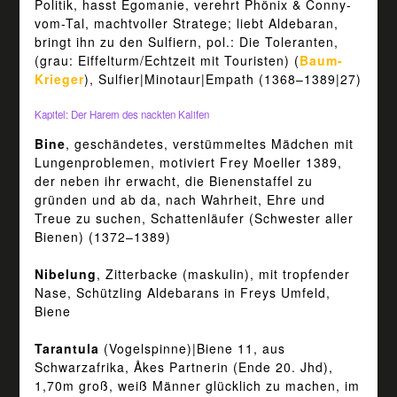
Politik, hasst Egomanie, verehrt Phönix & Conny-
vom-Tal, machtvoller Stratege; liebt Aldebaran,
bringt ihn zu den Sulfiern, pol.: Die Toleranten,
(grau: Eiffelturm/Echtzeit mit Touristen) (
Baum-
Krieger
), Sulfier|Minotaur|Empath (1368–1389|27)
Kapitel: Der Harem des nackten Kalifen
Bine
, geschändetes, verstümmeltes Mädchen mit
Lungenproblemen, motiviert Frey Moeller 1389,
der neben ihr erwacht, die Bienenstaffel zu
gründen und ab da, nach Wahrheit, Ehre und
Treue zu suchen, Schattenläufer (Schwester aller
Bienen) (1372–1389)
Nibelung
, Zitterbacke (maskulin), mit tropfender
Nase, Schützling Aldebarans in Freys Umfeld,
Biene
Tarantula
(Vogelspinne)|Biene 11, aus
Schwarzafrika, Åkes Partnerin (Ende 20. Jhd),
1,70m groß, weiß Männer glücklich zu machen, im