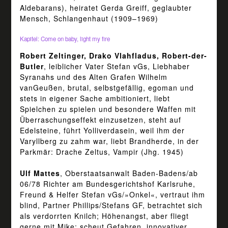
Aldebarans), heiratet Gerda Greiff, geglaubter
Mensch, Schlangenhaut (1909–1969)
Kapitel: Come on baby, light my fire
Robert Zeltinger, Drako Vlahfladus, Robert-der-
Butler
, leiblicher Vater Stefan vGs, Liebhaber
Syranahs und des Alten Grafen Wilhelm
vanGeußen, brutal, selbstgefällig, egoman und
stets in eigener Sache ambitioniert, liebt
Spielchen zu spielen und besondere Waffen mit
Überraschungseffekt einzusetzen, steht auf
Edelsteine, führt Yolliverdasein, weil ihm der
Varyllberg zu zahm war, liebt Brandherde, in der
Parkmär: Drache Zeltus, Vampir (Jhg. 1945)
Ulf Mattes
, Oberstaatsanwalt Baden-Badens/ab
06/78 Richter am Bundesgerichtshof Karlsruhe,
Freund & Helfer Stefan vGs/»Onkel«, vertraut ihm
blind, Partner Phillips/Stefans GF, betrachtet sich
als verdorrten Knilch; Höhenangst, aber fliegt
gerne mit Mike; scheut Gefahren, innovativer