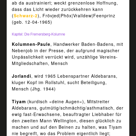
ab da austrainiert; weckt grenzenlose Hoffnung,
dass das Licht wieder zurückkehren kann
(
Schwarz-2
), Frövjed|Phöx|Vralldew|Feenprinz
(geb. 12-04-1965)
Kapitel: Die Fremersberg-Kolumne
Kolumnen-Paule
, Handwerker Baden-Badens, mit
Nebenjob in der Presse, der aufgrund magischer
Unpässlichkeit verrückt wird, unzählige Vereins-
Mitgliedschaften, Mensch
Jorlandi
, wird 1965 Lebenspartner Aldebarans,
kluger Kopf im Rollstuhl, sucht Beteiligung,
Mensch (Jhg. 1944)
Tiyam
(kurdisch »deine Augen«), Mitstreiter
Aldebarans, gutmütig/schmächtig/asthmatisch, der
ewig fast-Erwachsene, beauftragter Liebhaber für
den zweiten Mann Wellington, diesen glücklich zu
machen und auf den Beinen zu halten, was Tiyam
nie begreift, wo das Problem eigentlich liegt;