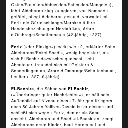
Osten/Sunniten/Abbasiden/Fatimiden/Mongolen),
lehrt Aldebaran klug zu agieren; von Nomaden
getötet, pflegt Aldebaran gesund, verwaltet mit
Feriz die Gürtelschlange/Marokko & ihre
Handelsbeziehungen Nordafrikas, Arbre
d‘Ombrage/Schattenbaum (42-jährig, 1327)
Feriz
(»der Einzige«), wirkt wie 12, erklärter Sohn
Aldebarans/Enkel Shadis, wenig begeistert, als
sich El Bachir dazwischenquetscht, liebt
Abenteuer, freundet sich mit Geistern &
Sonderlingen an, Arbre d‘Ombrage/Schattenbaum,
Lenäer (1327, 6-jährig)
El-Bachirs
, die Söhne von
El Bachir
,
(»Überbringer guter Nachrichten«), er hält sein
Außenbild auf Niveau eines 17-jährigen Kriegers,
nach 50 Jahren Yolliver-Dasein ist er einsam und
schließt sich wegen Feriz, den er als Sohn
ansieht, Aldebaran und Shadi-al-Baasir an, zeugt
Aldebarans erste Kinder, baut Harem auf und