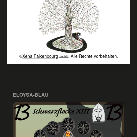
©
Xena Falkenbourg
. Alle Rechte vorbehalten.
xfw fürth
ELOYSA-BLAU