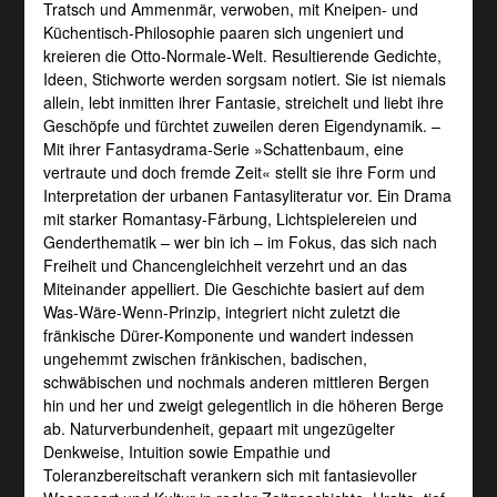
Tratsch und Ammenmär, verwoben, mit Kneipen- und
Küchentisch-Philosophie paaren sich ungeniert und
kreieren die Otto-Normale-Welt. Resultierende Gedichte,
Ideen, Stichworte werden sorgsam notiert. Sie ist niemals
allein, lebt inmitten ihrer Fantasie, streichelt und liebt ihre
Geschöpfe und fürchtet zuweilen deren Eigendynamik. –
Mit ihrer Fantasydrama-Serie »Schattenbaum, eine
vertraute und doch fremde Zeit« stellt sie ihre Form und
Interpretation der urbanen Fantasyliteratur vor. Ein Drama
mit starker Romantasy-Färbung, Lichtspielereien und
Genderthematik – wer bin ich – im Fokus, das sich nach
Freiheit und Chancengleichheit verzehrt und an das
Miteinander appelliert. Die Geschichte basiert auf dem
Was-Wäre-Wenn-Prinzip, integriert nicht zuletzt die
fränkische Dürer-Komponente und wandert indessen
ungehemmt zwischen fränkischen, badischen,
schwäbischen und nochmals anderen mittleren Bergen
hin und her und zweigt gelegentlich in die höheren Berge
ab. Naturverbundenheit, gepaart mit ungezügelter
Denkweise, Intuition sowie Empathie und
Toleranzbereitschaft verankern sich mit fantasievoller