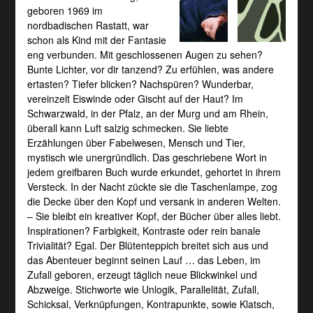
geboren 1969 im
nordbadischen Rastatt, war
schon als Kind mit der Fantasie
eng verbunden. Mit geschlossenen Augen zu sehen?
Bunte Lichter, vor dir tanzend? Zu erfühlen, was andere
ertasten? Tiefer blicken? Nachspüren? Wunderbar,
vereinzelt Eiswinde oder Gischt auf der Haut? Im
Schwarzwald, in der Pfalz, an der Murg und am Rhein,
überall kann Luft salzig schmecken. Sie liebte
Erzählungen über Fabelwesen, Mensch und Tier,
mystisch wie unergründlich. Das geschriebene Wort in
jedem greifbaren Buch wurde erkundet, gehortet in ihrem
Versteck. In der Nacht zückte sie die Taschenlampe, zog
die Decke über den Kopf und versank in anderen Welten.
– Sie bleibt ein kreativer Kopf, der Bücher über alles liebt.
Inspirationen? Farbigkeit, Kontraste oder rein banale
Trivialität? Egal. Der Blütenteppich breitet sich aus und
das Abenteuer beginnt seinen Lauf … das Leben, im
Zufall geboren, erzeugt täglich neue Blickwinkel und
Abzweige. Stichworte wie Unlogik, Parallelität, Zufall,
Schicksal, Verknüpfungen, Kontrapunkte, sowie Klatsch,