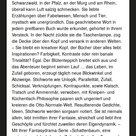
Schwarzwald, in der Pfalz, an der Murg und am Rhein,
überall kann Luft salzig schmecken. Sie liebte
Erzählungen über Fabelwesen, Mensch und Tier,
mystisch wie unergründlich. Das geschriebene Wort in
jedem greifbaren Buch wurde erkundet, gehortet in ihrem
Versteck. In der Nacht zückte sie die Taschenlampe, zog
die Decke über den Kopf und versank in anderen Welten.
– Sie bleibt ein kreativer Kopf, der Bücher über alles liebt.
Inspirationen? Farbigkeit, Kontraste oder rein banale
Trivialität? Egal. Der Blütenteppich breitet sich aus und
das Abenteuer beginnt seinen Lauf … das Leben, im
Zufall geboren, erzeugt täglich neue Blickwinkel und
Abzweige. Stichworte wie Unlogik, Parallelität, Zufall,
Schicksal, Verknüpfungen, Kontrapunkte, sowie Klatsch,
Tratsch und Ammenmär, verwoben, mit Kneipen- und
Küchentisch-Philosophie paaren sich ungeniert und
kreieren die Otto-Normale-Welt. Resultierende Gedichte,
Ideen, Stichworte werden sorgsam notiert. Sie ist niemals
allein, lebt inmitten ihrer Fantasie, streichelt und liebt ihre
Geschöpfe und fürchtet zuweilen deren Eigendynamik. –
Mit ihrer Fantasydrama-Serie »Schattenbaum, eine