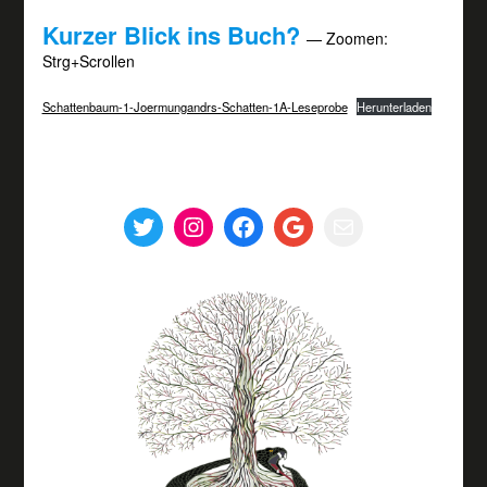
Kurzer Blick ins Buch?
— Zoomen:
Strg+Scrollen
Schattenbaum-1-Joermungandrs-Schatten-1A-Leseprobe
Herunterladen
Twitter
Instagram
Facebook
Google
E-Mail