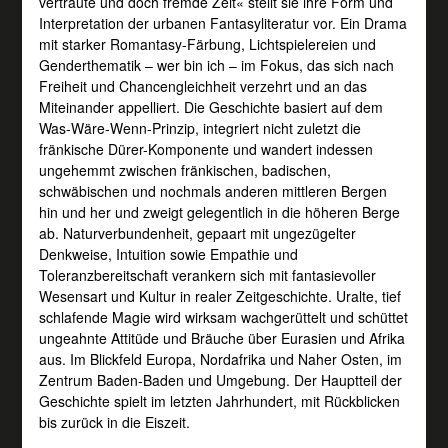
vertraute und doch fremde Zeit« stellt sie ihre Form und
Interpretation der urbanen Fantasyliteratur vor. Ein Drama
mit starker Romantasy-Färbung, Lichtspielereien und
Genderthematik – wer bin ich – im Fokus, das sich nach
Freiheit und Chancengleichheit verzehrt und an das
Miteinander appelliert. Die Geschichte basiert auf dem
Was-Wäre-Wenn-Prinzip, integriert nicht zuletzt die
fränkische Dürer-Komponente und wandert indessen
ungehemmt zwischen fränkischen, badischen,
schwäbischen und nochmals anderen mittleren Bergen
hin und her und zweigt gelegentlich in die höheren Berge
ab. Naturverbundenheit, gepaart mit ungezügelter
Denkweise, Intuition sowie Empathie und
Toleranzbereitschaft verankern sich mit fantasievoller
Wesensart und Kultur in realer Zeitgeschichte. Uralte, tief
schlafende Magie wird wirksam wachgerüttelt und schüttet
ungeahnte Attitüde und Bräuche über Eurasien und Afrika
aus. Im Blickfeld Europa, Nordafrika und Naher Osten, im
Zentrum Baden-Baden und Umgebung. Der Hauptteil der
Geschichte spielt im letzten Jahrhundert, mit Rückblicken
bis zurück in die Eiszeit.