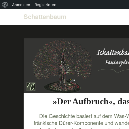
Über
Anmelden
Registrieren
WordPress
Schattenbaum
»Der Aufbruch«, das
Die Geschichte basiert auf dem Was-Wär
fränkische Dürer-Komponente und wande