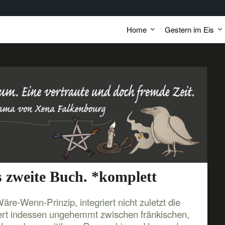
Home
Gestern im Eis
 zweite Buch. *komplett
e-Wenn-Prinzip, integriert nicht zuletzt die
rt indessen ungehemmt zwischen fränkischen,