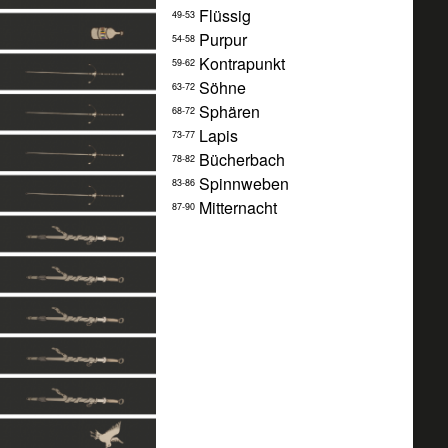
Flüssig
49-53
Purpur
54-58
Kontrapunkt
59-62
Söhne
63-72
Sphären
68-72
Lapis
73-77
Bücherbach
78-82
Spinnweben
83-86
Mitternacht
87-90