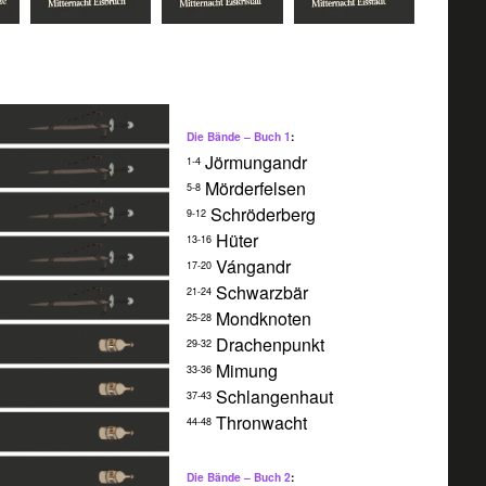
Die Bände – Buch 1
:
Jörmungandr
1-4
Mörderfelsen
5-8
Schröderberg
9-12
Hüter
13-16
Vángandr
17-20
Schwarzbär
21-24
Mondknoten
25-28
Drachenpunkt
29-32
Mimung
33-36
Schlangenhaut
37-43
Thronwacht
44-48
Die Bände – Buch 2
: