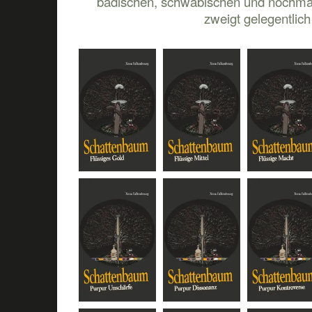
badischen, schwäbischen und nochmal
zweigt gelegentlich