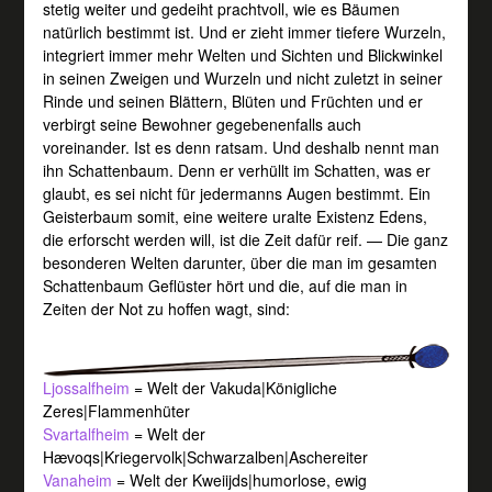
stetig weiter und gedeiht prachtvoll, wie es Bäumen
natürlich bestimmt ist. Und er zieht immer tiefere Wurzeln,
integriert immer mehr Welten und Sichten und Blickwinkel
in seinen Zweigen und Wurzeln und nicht zuletzt in seiner
Rinde und seinen Blättern, Blüten und Früchten und er
verbirgt seine Bewohner gegebenenfalls auch
voreinander. Ist es denn ratsam. Und deshalb nennt man
ihn Schattenbaum. Denn er verhüllt im Schatten, was er
glaubt, es sei nicht für jedermanns Augen bestimmt. Ein
Geisterbaum somit, eine weitere uralte Existenz Edens,
die erforscht werden will, ist die Zeit dafür reif. — Die ganz
besonderen Welten darunter, über die man im gesamten
Schattenbaum Geflüster hört und die, auf die man in
Zeiten der Not zu hoffen wagt, sind:
Ljossalfheim
= Welt der Vakuda|Königliche
Zeres|Flammenhüter
Svartalfheim
= Welt der
Hævoqs|Kriegervolk|Schwarzalben|Aschereiter
Vanaheim
= Welt der Kweiijds|humorlose, ewig