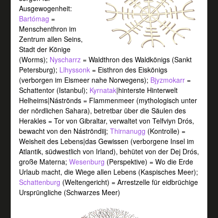
Ausgewogenheit:
Bartómag
=
Menschenthron im
Zentrum allen Seins,
Stadt der Könige
(Worms);
Nyscharrz
= Waldthron des Waldkönigs (Sankt
Petersburg);
Llhyssonk
= Eisthron des Eiskönigs
(verborgen im Eismeer nahe Norwegens);
Bjyzmokarr
=
Schattentor (Istanbul);
Kyrnatak
|hinterste Hinterwelt
Helheims|Náströnds = Flammenmeer (mythologisch unter
der nördlichen Sahara), betretbar über die Säulen des
Herakles = Tor von Gibraltar, verwaltet von Telfviyn Drós,
bewacht von den Náströndiij;
Thirnanugg
(Kontrolle) =
Weisheit des Lebens|das Gewissen (verborgene Insel im
Atlantik, südwestlich von Irland), behütet von der Dej Drós,
große Materna;
Wesenburg
(Perspektive) = Wo die Erde
Urlaub macht, die Wiege allen Lebens (Kaspisches Meer);
Schattenburg
(Weltengericht) = Arrestzelle für eidbrüchige
Ursprüngliche (Schwarzes Meer)