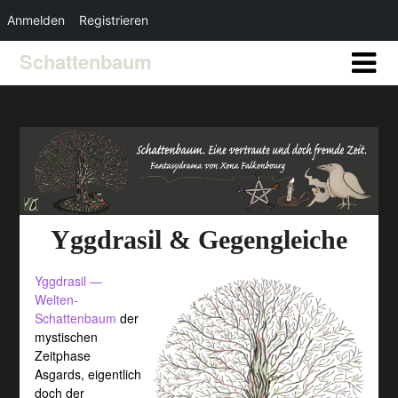
Anmelden
Registrieren
Schattenbaum
Yggdrasil & Gegengleiche
Yggdrasil —
Welten-
Schattenbaum
der
mystischen
Zeitphase
Asgards,
eigentlich
doch der