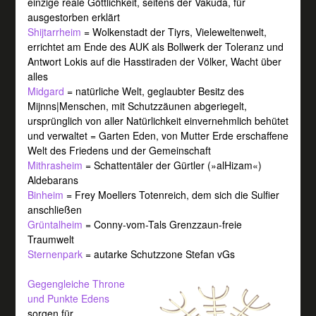
einzige reale Göttlichkeit, seitens der Vakuda, für
ausgestorben erklärt
Shijtarrheim
= Wolkenstadt der Tiyrs, Vieleweltenwelt,
errichtet am Ende des AUK als Bollwerk der Toleranz und
Antwort Lokis auf die Hasstiraden der Völker, Wacht über
alles
Midgard
= natürliche Welt, geglaubter Besitz des
Mijnns|Menschen, mit Schutzzäunen abgeriegelt,
ursprünglich von aller Natürlichkeit einvernehmlich behütet
und verwaltet = Garten Eden, von Mutter Erde erschaffene
Welt des Friedens und der Gemeinschaft
Mithrasheim
= Schattentäler der Gürtler (»alHizam«)
Aldebarans
Binheim
= Frey Moellers Totenreich, dem sich die Sulfier
anschließen
Grüntalheim
= Conny-vom-Tals Grenzzaun-freie
Traumwelt
Sternenpark
= autarke Schutzzone Stefan vGs
Gegengleiche Throne
und Punkte Edens
sorgen für