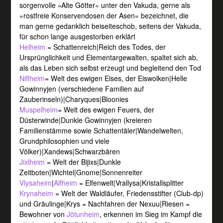
sorgenvolle »Alte Götter« unter den Vakuda, gerne als
»rostfreie Konservendosen der Asen« bezeichnet, die
man gerne gedanklich beiseiteschob, seitens der Vakuda,
für schon lange ausgestorben erklärt
Helheim
= Schattenreich|Reich des Todes, der
Ursprünglichkeit und Elementargewalten, spaltet sich ab,
als das Leben sich selbst erzeugt und begleitend den Tod
Niflheim
= Welt des ewigen Eises, der Eiswolken|Helle
Gowinnyjen (verschiedene Familien auf
Zauberinseln)|Charyques|Bloonies
Muspelheim
= Welt des ewigen Feuers, der
Düsterwinde|Dunkle Gowinnyjen (kreieren
Familienstämme sowie Schattentäler|Wandelwelten,
Grundphilosophien und viele
Völker)|Xandews|Schwarzbären
Jixlheim
= Welt der Bijixs|Dunkle
Zeitboten|Wichtel|Gnome|Sonnenreiter
Vlysaheim
|
Alfheim
= Elfenwelt|Vrallysa|Kristallsplitter
Krynaheim
= Welt der Waldläufer, Friedensstifter (Club-dp)
und Gräulinge|Krys = Nachfahren der Nexuu|Riesen =
Bewohner von
Jötunheim
, erkennen im Sieg im Kampf die