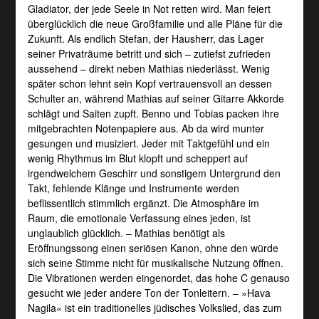
Gladiator, der jede Seele in Not retten wird. Man feiert
überglücklich die neue Großfamilie und alle Pläne für die
Zukunft. Als endlich Stefan, der Hausherr, das Lager
seiner Privaträume betritt und sich – zutiefst zufrieden
aussehend – direkt neben Mathias niederlässt. Wenig
später schon lehnt sein Kopf vertrauensvoll an dessen
Schulter an, während Mathias auf seiner Gitarre Akkorde
schlägt und Saiten zupft. Benno und Tobias packen ihre
mitgebrachten Notenpapiere aus. Ab da wird munter
gesungen und musiziert. Jeder mit Taktgefühl und ein
wenig Rhythmus im Blut klopft und scheppert auf
irgendwelchem Geschirr und sonstigem Untergrund den
Takt, fehlende Klänge und Instrumente werden
beflissentlich stimmlich ergänzt. Die Atmosphäre im
Raum, die emotionale Verfassung eines jeden, ist
unglaublich glücklich. – Mathias benötigt als
Eröffnungssong einen seriösen Kanon, ohne den würde
sich seine Stimme nicht für musikalische Nutzung öffnen.
Die Vibrationen werden eingenordet, das hohe C genauso
gesucht wie jeder andere Ton der Tonleitern. – »Hava
Nagila« ist ein traditionelles jüdisches Volkslied, das zum